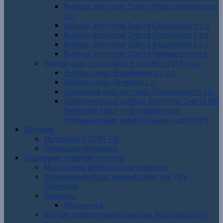
Выборы депутатов Совета Первосинюхинского
с.п.
Выборы депутатов Совета Сладковского с.п.
Выборы депутатов Совета Упорненского с.п.
Выборы депутатов Совета Харьковского с.п.
Выборы депутатов Совета Чамлыкского с.п.
Единый день голосования 9 сентября 2018 года
Выборы главы Владимирского с.п.
Выборы главы Лучевого с.п.
Досрочные выборы главы Отважненского с.п.
Дополнительные выборы депутатов Совета МО
Лабинский район по Владимирскому
трехмандатному избирательному округу №6
Обучение
Материалы РЦОИТ РФ
Обучающие материалы
Повышение правовой культуры
Молодежная избирательная комиссия
Молодежный общественный совет при ТИК
Лабинская
Конкурсы
Медиаточка
Вестник избирательной комиссии Краснодарского