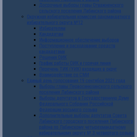
Досрочные выборы главы Отважненского
сельского поселения Лабинского района
Окружная избирательная комиссия одномандатного
избирательного округа №12
Избирателям
Кандидатам
Информационное обеспечение выборов
Поступление и расходование средств
кандидатами
Решения ОИК
График работы ОИК и горячая линия
Перечень ТИК (УИК) входящих в округ
Взаимодействие со СМИ
Единый день голосования 19 сентября 2021 года
Выборы главы Первосинюхинского сельского
поселения Лабинского района
Выборы депутатов в Государственную Думу
Федерального Собрания Российской
Федерации восьмого созыва
Дополнительные выборы депутатов Совета
Лабинского городского поселения Лабинского
района по Лабинскому четырехмандатному
избирательному округу № 3 четвертого созыва