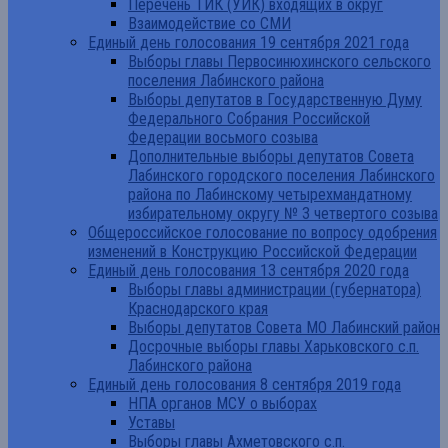
Перечень ТИК (УИК) входящих в округ
Взаимодействие со СМИ
Единый день голосования 19 сентября 2021 года
Выборы главы Первосинюхинского сельского
поселения Лабинского района
Выборы депутатов в Государственную Думу
Федерального Собрания Российской
Федерации восьмого созыва
Дополнительные выборы депутатов Совета
Лабинского городского поселения Лабинского
района по Лабинскому четырехмандатному
избирательному округу № 3 четвертого созыва
Общероссийское голосование по вопросу одобрения
изменений в Конструкцию Российской Федерации
Единый день голосования 13 сентября 2020 года
Выборы главы администрации (губернатора)
Краснодарского края
Выборы депутатов Совета МО Лабинский район
Досрочные выборы главы Харьковского с.п.
Лабинского района
Единый день голосования 8 сентября 2019 года
НПА органов МСУ о выборах
Уставы
Выборы главы Ахметовского с.п.