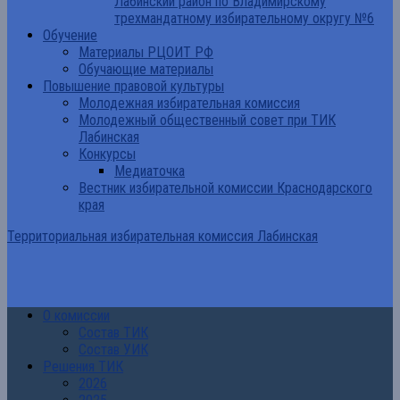
Лабинский район по Владимирскому
трехмандатному избирательному округу №6
Обучение
Материалы РЦОИТ РФ
Обучающие материалы
Повышение правовой культуры
Молодежная избирательная комиссия
Молодежный общественный совет при ТИК
Лабинская
Конкурсы
Медиаточка
Вестник избирательной комиссии Краснодарского
края
Территориальная избирательная комиссия Лабинская
О комиссии
Состав ТИК
Состав УИК
Решения ТИК
2026