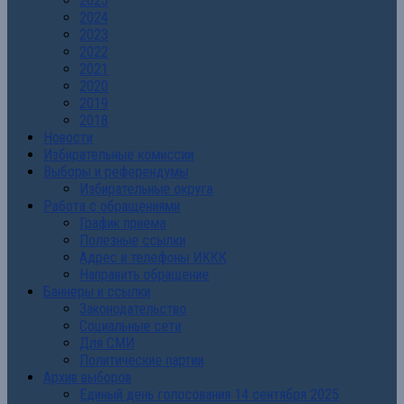
2025
2024
2023
2022
2021
2020
2019
2018
Новости
Избирательные комиссии
Выборы и референдумы
Избирательные округа
Работа с обращениями
График приема
Полезные ссылки
Адрес и телефоны ИККК
Направить обращение
Баннеры и ссылки
Законодательство
Социальные сети
Для СМИ
Политические партии
Архив выборов
Единый день голосования 14 сентября 2025