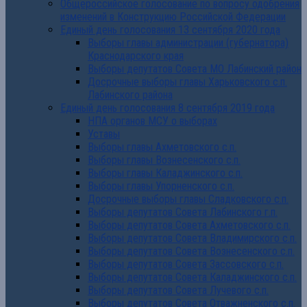
Общероссийское голосование по вопросу одобрения
изменений в Конструкцию Российской Федерации
Единый день голосования 13 сентября 2020 года
Выборы главы администрации (губернатора)
Краснодарского края
Выборы депутатов Совета МО Лабинский район
Досрочные выборы главы Харьковского с.п.
Лабинского района
Единый день голосования 8 сентября 2019 года
НПА органов МСУ о выборах
Уставы
Выборы главы Ахметовского с.п.
Выборы главы Вознесенского с.п.
Выборы главы Каладжинского с.п.
Выборы главы Упорненского с.п.
Досрочные выборы главы Сладковского с.п.
Выборы депутатов Совета Лабинского г.п.
Выборы депутатов Совета Ахметовского с.п.
Выборы депутатов Совета Владимирского с.п.
Выборы депутатов Совета Вознесенского с.п.
Выборы депутатов Совета Зассовского с.п.
Выборы депутатов Совета Каладжинского с.п.
Выборы депутатов Совета Лучевого с.п.
Выборы депутатов Совета Отважненского с.п.