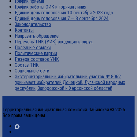
График приема
График работы ОИК и горячая линия
Единый день голосования 10 сентября 2023 года
Единый день голосования 7 — 8 сентября 2024
Законодательство
Контакты
Направить обращение
Перечень ТИК (УИК) входящих в округ
Полезные ссылки
Политические партии
Резерв составов УИК
Состав ТИК
Социальные сети
Экстерриториальный избирательный участок № 8062
принимает избирателей Донецкой, Луганской народных
республик, Запорожской и Херсонской областей
Территориальная избирательная комиссия Лабинская © 2026.
Все права защищены.