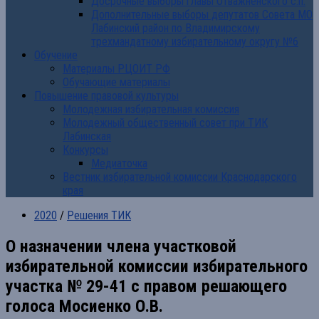
Досрочные выборы главы Отважненского с.п.
Дополнительные выборы депутатов Совета МО
Лабинский район по Владимирскому
трехмандатному избирательному округу №6
Обучение
Материалы РЦОИТ РФ
Обучающие материалы
Повышение правовой культуры
Молодежная избирательная комиссия
Молодежный общественный совет при ТИК
Лабинская
Конкурсы
Медиаточка
Вестник избирательной комиссии Краснодарского
края
2020
/
Решения ТИК
О назначении члена участковой
избирательной комиссии избирательного
участка № 29-41 с правом решающего
голоса Мосиенко О.В.