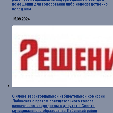
помещении для голосования либо непосредственно
перед ним
15.08.2024
О члене территориальной избирательной комиссии
Лабинская с правом совещательного голоса,
назначенном кандидатом в депутаты Совета
муниципального образования Лабинский район