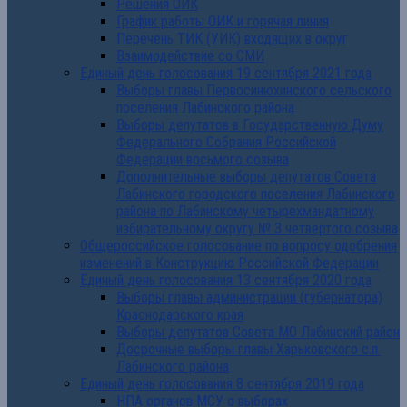
Решения ОИК
График работы ОИК и горячая линия
Перечень ТИК (УИК) входящих в округ
Взаимодействие со СМИ
Единый день голосования 19 сентября 2021 года
Выборы главы Первосинюхинского сельского
поселения Лабинского района
Выборы депутатов в Государственную Думу
Федерального Собрания Российской
Федерации восьмого созыва
Дополнительные выборы депутатов Совета
Лабинского городского поселения Лабинского
района по Лабинскому четырехмандатному
избирательному округу № 3 четвертого созыва
Общероссийское голосование по вопросу одобрения
изменений в Конструкцию Российской Федерации
Единый день голосования 13 сентября 2020 года
Выборы главы администрации (губернатора)
Краснодарского края
Выборы депутатов Совета МО Лабинский район
Досрочные выборы главы Харьковского с.п.
Лабинского района
Единый день голосования 8 сентября 2019 года
НПА органов МСУ о выборах