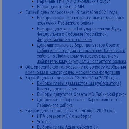
Перечень ТИК (УИК) входящих в округ
Взаимодействие со СМИ
Единый день голосования 19 сентября 2021 года
Выборы главы Первосинюхинского сельского
поселения Лабинского района
Выборы депутатов в Государственную Думу
Федерального Собрания Российской
Федерации восьмого созыва
Дополнительные выборы депутатов Совета
Лабинского городского поселения Лабинского
района по Лабинскому четырехмандатному
избирательному округу № 3 четвертого созыва
Общероссийское голосование по вопросу одобрения
изменений в Конструкцию Российской Федерации
Единый день голосования 13 сентября 2020 года
Выборы главы администрации (губернатора)
Краснодарского края
Выборы депутатов Совета МО Лабинский район
Досрочные выборы главы Харьковского с.п.
Лабинского района
Единый день голосования 8 сентября 2019 года
НПА органов МСУ о выборах
Уставы
Выборы главы Ахметовского с.п.