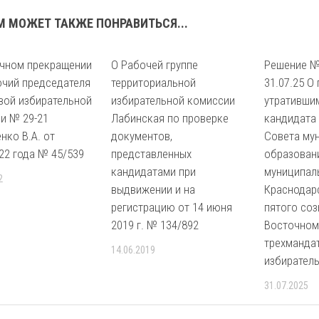
М МОЖЕТ ТАКЖЕ ПОНРАВИТЬСЯ...
чном прекращении
О Рабочей группе
Решение №
чий председателя
территориальной
31.07.25 О
вой избирательной
избирательной комиссии
утратившим
и № 29-21
Лабинская по проверке
кандидата 
нко В.А. от
документов,
Совета му
022 года № 45/539
представленных
образован
кандидатами при
муниципал
2
выдвижении и на
Краснодар
регистрацию от 14 июня
пятого соз
2019 г. № 134/892
Восточном
трехманда
14.06.2019
избиратель
31.07.2025