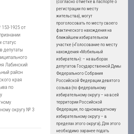
(согласно отметке в паспорте о
регистрации по месту
жительства), могут
проголосовать по месту своего
 153-1925 от
фактического нахождения на
 признании
ближайшем избирательном
 статус
участке («Голосование по месту
в депутаты
нахождения «Мобильный
ниципального
избиратель»): – на выборах
ия Лабинский
депутатов Государственной Думы
ьный район
Федерального Собрания
ского края
Российской Федерации девятого
ыва по
созыва (по федеральному
у
избирательному округу – на всей
тному
территории Российской
ному округу № 3
Федерации, по одномандатному
избирательному округу – в
пределах этого округа); Для этого
необходимо заранее подать