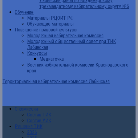
Лабинский район по Владимирскому
трехмандатному избирательному округу №6
Обучение
Материалы РЦОИТ РФ
Обучающие материалы
Повышение правовой культуры
Молодежная избирательная комиссия
Молодежный общественный совет при ТИК
Лабинская
Конкурсы
Медиаточка
Вестник избирательной комиссии Краснодарского
края
Территориальная избирательная комиссия Лабинская
О комиссии
Состав ТИК
Состав УИК
Решения ТИК
2026