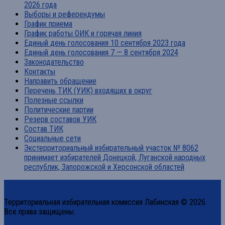
2026 года
Выборы и референдумы
График приема
График работы ОИК и горячая линия
Единый день голосования 10 сентября 2023 года
Единый день голосования 7 — 8 сентября 2024
Законодательство
Контакты
Направить обращение
Перечень ТИК (УИК) входящих в округ
Полезные ссылки
Политические партии
Резерв составов УИК
Состав ТИК
Социальные сети
Экстерриториальный избирательный участок № 8062
принимает избирателей Донецкой, Луганской народных
республик, Запорожской и Херсонской областей
Территориальная избирательная комиссия Лабинская © 2026.
Все права защищены.