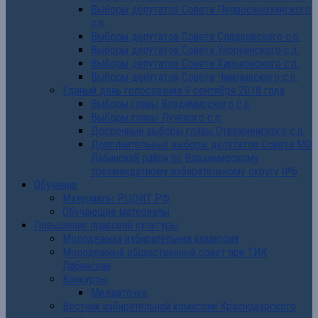
Выборы депутатов Совета Первосинюхинского
с.п.
Выборы депутатов Совета Сладковского с.п.
Выборы депутатов Совета Упорненского с.п.
Выборы депутатов Совета Харьковского с.п.
Выборы депутатов Совета Чамлыкского с.п.
Единый день голосования 9 сентября 2018 года
Выборы главы Владимирского с.п.
Выборы главы Лучевого с.п.
Досрочные выборы главы Отважненского с.п.
Дополнительные выборы депутатов Совета МО
Лабинский район по Владимирскому
трехмандатному избирательному округу №6
Обучение
Материалы РЦОИТ РФ
Обучающие материалы
Повышение правовой культуры
Молодежная избирательная комиссия
Молодежный общественный совет при ТИК
Лабинская
Конкурсы
Медиаточка
Вестник избирательной комиссии Краснодарского