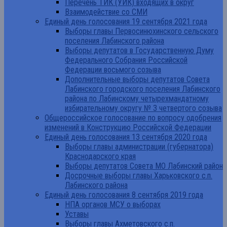
Перечень ТИК (УИК) входящих в округ
Взаимодействие со СМИ
Единый день голосования 19 сентября 2021 года
Выборы главы Первосинюхинского сельского
поселения Лабинского района
Выборы депутатов в Государственную Думу
Федерального Собрания Российской
Федерации восьмого созыва
Дополнительные выборы депутатов Совета
Лабинского городского поселения Лабинского
района по Лабинскому четырехмандатному
избирательному округу № 3 четвертого созыва
Общероссийское голосование по вопросу одобрения
изменений в Конструкцию Российской Федерации
Единый день голосования 13 сентября 2020 года
Выборы главы администрации (губернатора)
Краснодарского края
Выборы депутатов Совета МО Лабинский район
Досрочные выборы главы Харьковского с.п.
Лабинского района
Единый день голосования 8 сентября 2019 года
НПА органов МСУ о выборах
Уставы
Выборы главы Ахметовского с.п.