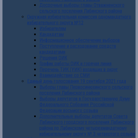
Досрочные выборы главы Отважненского
сельского поселения Лабинского района
Окружная избирательная комиссия одномандатного
избирательного округа №12
Избирателям
Кандидатам
Информационное обеспечение выборов
Поступление и расходование средств
кандидатами
Решения ОИК
График работы ОИК и горячая линия
Перечень ТИК (УИК) входящих в округ
Взаимодействие со СМИ
Единый день голосования 19 сентября 2021 года
Выборы главы Первосинюхинского сельского
поселения Лабинского района
Выборы депутатов в Государственную Думу
Федерального Собрания Российской
Федерации восьмого созыва
Дополнительные выборы депутатов Совета
Лабинского городского поселения Лабинского
района по Лабинскому четырехмандатному
избирательному округу № 3 четвертого созыва