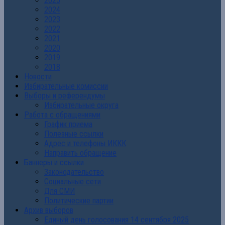
2025
2024
2023
2022
2021
2020
2019
2018
Новости
Избирательные комиссии
Выборы и референдумы
Избирательные округа
Работа с обращениями
График приема
Полезные ссылки
Адрес и телефоны ИККК
Направить обращение
Баннеры и ссылки
Законодательство
Социальные сети
Для СМИ
Политические партии
Архив выборов
Единый день голосования 14 сентября 2025