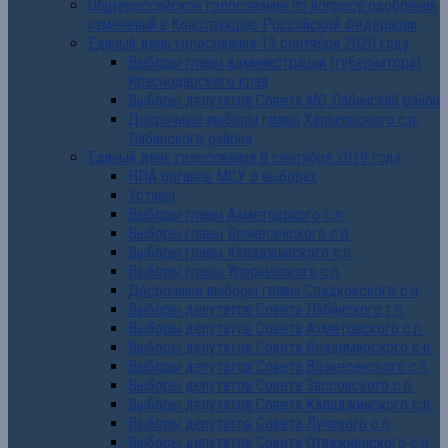
Общероссийское голосование по вопросу одобрения
изменений в Конструкцию Российской Федерации
Единый день голосования 13 сентября 2020 года
Выборы главы администрации (губернатора)
Краснодарского края
Выборы депутатов Совета МО Лабинский район
Досрочные выборы главы Харьковского с.п.
Лабинского района
Единый день голосования 8 сентября 2019 года
НПА органов МСУ о выборах
Уставы
Выборы главы Ахметовского с.п.
Выборы главы Вознесенского с.п.
Выборы главы Каладжинского с.п.
Выборы главы Упорненского с.п.
Досрочные выборы главы Сладковского с.п.
Выборы депутатов Совета Лабинского г.п.
Выборы депутатов Совета Ахметовского с.п.
Выборы депутатов Совета Владимирского с.п.
Выборы депутатов Совета Вознесенского с.п.
Выборы депутатов Совета Зассовского с.п.
Выборы депутатов Совета Каладжинского с.п.
Выборы депутатов Совета Лучевого с.п.
Выборы депутатов Совета Отважненского с.п.