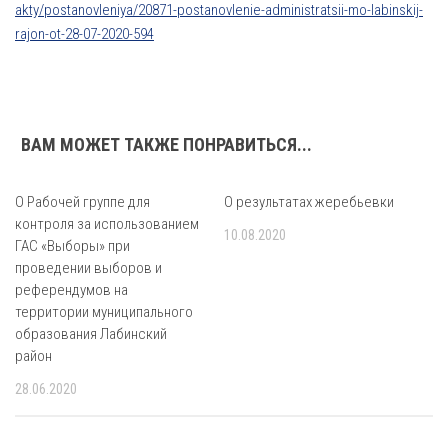
akty/postanovleniya/20871-postanovlenie-administratsii-mo-labinskij-
rajon-ot-28-07-2020-594
ВАМ МОЖЕТ ТАКЖЕ ПОНРАВИТЬСЯ...
О Рабочей группе для
О результатах жеребьевки
контроля за использованием
10.08.2020
ГАС «Выборы» при
проведении выборов и
референдумов на
территории муниципального
образования Лабинский
район
28.06.2020