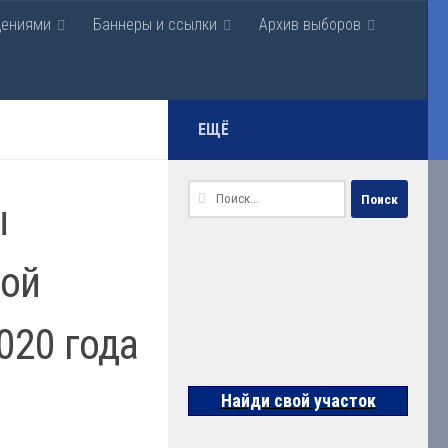
щениями
Баннеры и ссылки
Архив выборов
нская
ЕЩЁ
Найти:
ы
ной
020 года
Найди свой участок