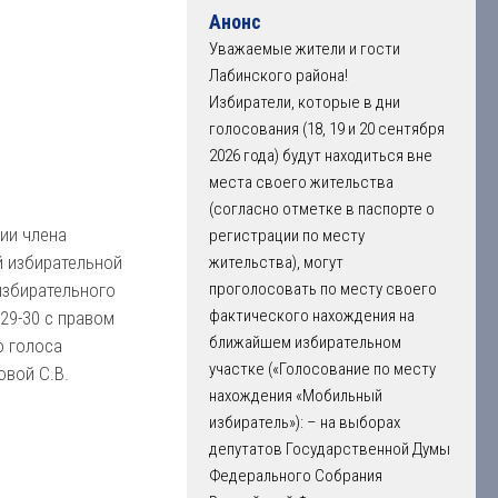
Анонс
Уважаемые жители и гости
Лабинского района!
Избиратели, которые в дни
голосования (18, 19 и 20 сентября
2026 года) будут находиться вне
места своего жительства
(согласно отметке в паспорте о
ии члена
регистрации по месту
й избирательной
жительства), могут
избирательного
проголосовать по месту своего
фактического нахождения на
29-30 с правом
ближайшем избирательном
 голоса
участке («Голосование по месту
овой С.В.
нахождения «Мобильный
избиратель»): – на выборах
депутатов Государственной Думы
Федерального Собрания