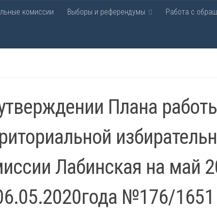
ельные комиссии
Выборы и референдумы
Работа с обра
рательная комиссия Лаби
утверждении Плана работ
риториальной избиратель
иссии Лабинская на май 2
06.05.2020года №176/1651