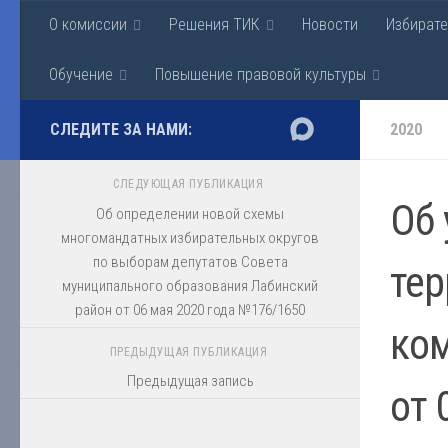
О комиссии
Решения ТИК
Новости
Избират
Перейти к содержимому
Территориальная изби
Обучение
Повышение правовой культуры
СЛЕДИТЕ ЗА НАМИ:
2020
СЛЕДУЮЩАЯ ПУБЛИКАЦИЯ
Об 
Об определении новой схемы
многомандатных избирательных округов
по выборам депутатов Совета
тер
муниципального образования Лабинский
район от 06 мая 2020 года №176/1650
ком
ПРЕДЫДУЩАЯ ПУБЛИКАЦИЯ
Предыдущая запись
от 