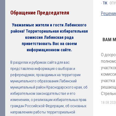
-
TIK
· ОП
Обращение Председателя
Решение
Уважаемые жители и гости Лабинского
района! Территориальная избирательная
комиссия Лабинская рада
ВАМ М
приветствовать Вас на своем
информационном сайте.
О досро
полномо
В разделах и рубриках сайта для вас
участко
представлена информация о выборах и
комисси
референдумах, проводимых на территории
участка
муниципального образования Лабинский
решающ
муниципальный район Краснодарского края, об
Стрельн
избирательном законодательстве и его
изменениях, о реализации избирательных прав
18.08.202
граждан Российской Федерации, об основных
направлениях работы территориальной