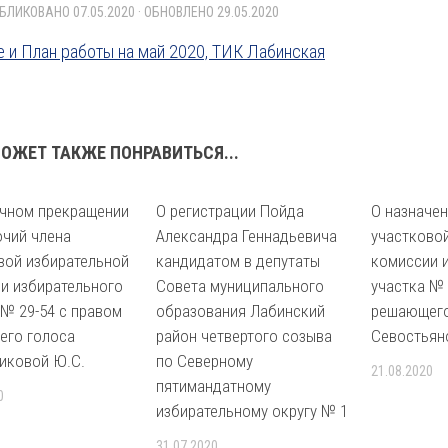
УБЛИКОВАНО
07.05.2020
· ОБНОВЛЕНО
29.05.2020
 и План работы на май 2020, ТИК Лабинская
ОЖЕТ ТАКЖЕ ПОНРАВИТЬСЯ...
чном прекращении
О регистрации Пойда
О назначен
чий члена
Александра Геннадьевича
участково
вой избирательной
кандидатом в депутаты
комиссии 
и избирательного
Совета муниципального
участка № 
 № 29-54 с правом
образования Лабинский
решающего
его голоса
район четвертого созыва
Севостьян
иковой Ю.С.
по Северному
21.08.2020
пятимандатному
0
избирательному округу № 1
31.07.2020