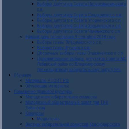
Выборы депутатов Совета Первосинюхинского
с.п.
Выборы депутатов Совета Сладковского с.п.
Выборы депутатов Совета Упорненского с.п.
Выборы депутатов Совета Харьковского с.п.
Выборы депутатов Совета Чамлыкского с.п.
Единый день голосования 9 сентября 2018 года
Выборы главы Владимирского с.п.
Выборы главы Лучевого с.п.
Досрочные выборы главы Отважненского с.п.
Дополнительные выборы депутатов Совета МО
Лабинский район по Владимирскому
трехмандатному избирательному округу №6
Обучение
Материалы РЦОИТ РФ
Обучающие материалы
Повышение правовой культуры
Молодежная избирательная комиссия
Молодежный общественный совет при ТИК
Лабинская
Конкурсы
Медиаточка
Вестник избирательной комиссии Краснодарского