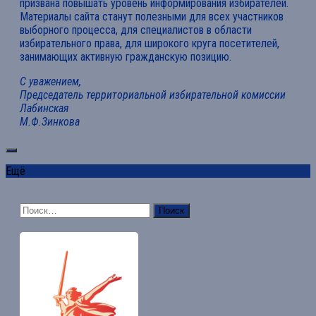
призвана повышать уровень информирования избирателей.
Материалы сайта станут полезными для всех участников
выборного процесса, для специалистов в области
избирательного права, для широкого круга посетителей,
занимающих активную гражданскую позицию.
С уважением,
Председатель территориальной избирательной комиссии
Лабинская
М.Ф.Зинкова
Ещё
Найти: