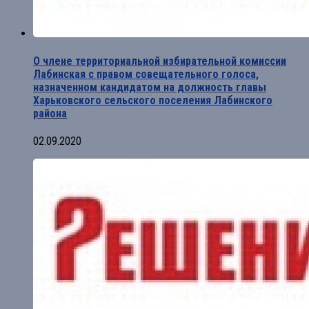
О члене территориальной избирательной комиссии
Лабинская с правом совещательного голоса,
назначенном кандидатом на должность главы
Харьковского сельского поселения Лабинского
района
02.09.2020