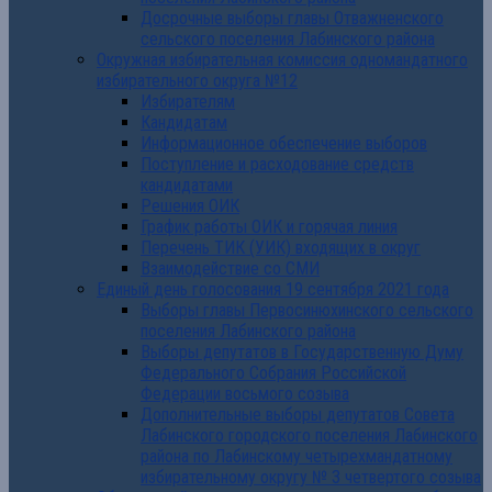
Досрочные выборы главы Отважненского
сельского поселения Лабинского района
Окружная избирательная комиссия одномандатного
избирательного округа №12
Избирателям
Кандидатам
Информационное обеспечение выборов
Поступление и расходование средств
кандидатами
Решения ОИК
График работы ОИК и горячая линия
Перечень ТИК (УИК) входящих в округ
Взаимодействие со СМИ
Единый день голосования 19 сентября 2021 года
Выборы главы Первосинюхинского сельского
поселения Лабинского района
Выборы депутатов в Государственную Думу
Федерального Собрания Российской
Федерации восьмого созыва
Дополнительные выборы депутатов Совета
Лабинского городского поселения Лабинского
района по Лабинскому четырехмандатному
избирательному округу № 3 четвертого созыва