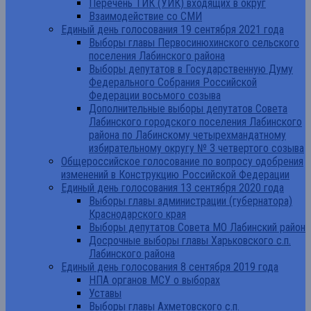
Перечень ТИК (УИК) входящих в округ
Взаимодействие со СМИ
Единый день голосования 19 сентября 2021 года
Выборы главы Первосинюхинского сельского
поселения Лабинского района
Выборы депутатов в Государственную Думу
Федерального Собрания Российской
Федерации восьмого созыва
Дополнительные выборы депутатов Совета
Лабинского городского поселения Лабинского
района по Лабинскому четырехмандатному
избирательному округу № 3 четвертого созыва
Общероссийское голосование по вопросу одобрения
изменений в Конструкцию Российской Федерации
Единый день голосования 13 сентября 2020 года
Выборы главы администрации (губернатора)
Краснодарского края
Выборы депутатов Совета МО Лабинский район
Досрочные выборы главы Харьковского с.п.
Лабинского района
Единый день голосования 8 сентября 2019 года
НПА органов МСУ о выборах
Уставы
Выборы главы Ахметовского с.п.