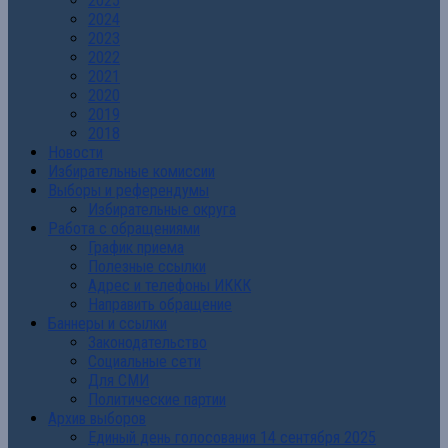
2025
2024
2023
2022
2021
2020
2019
2018
Новости
Избирательные комиссии
Выборы и референдумы
Избирательные округа
Работа с обращениями
График приема
Полезные ссылки
Адрес и телефоны ИККК
Направить обращение
Баннеры и ссылки
Законодательство
Социальные сети
Для СМИ
Политические партии
Архив выборов
Единый день голосования 14 сентября 2025