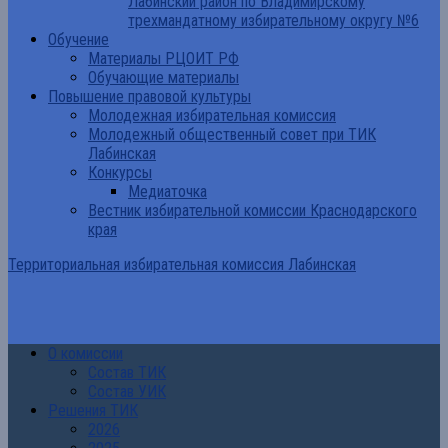
Лабинский район по Владимирскому
трехмандатному избирательному округу №6
Обучение
Материалы РЦОИТ РФ
Обучающие материалы
Повышение правовой культуры
Молодежная избирательная комиссия
Молодежный общественный совет при ТИК
Лабинская
Конкурсы
Медиаточка
Вестник избирательной комиссии Краснодарского
края
Территориальная избирательная комиссия Лабинская
О комиссии
Состав ТИК
Состав УИК
Решения ТИК
2026