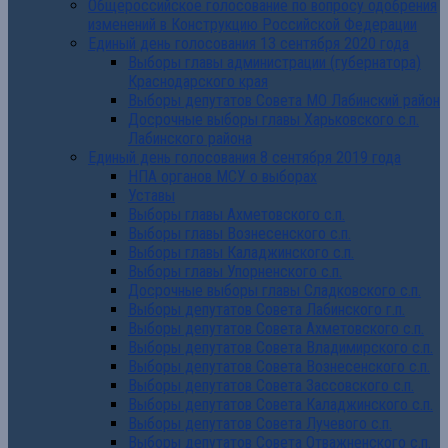
Общероссийское голосование по вопросу одобрения
изменений в Конструкцию Российской Федерации
Единый день голосования 13 сентября 2020 года
Выборы главы администрации (губернатора)
Краснодарского края
Выборы депутатов Совета МО Лабинский район
Досрочные выборы главы Харьковского с.п.
Лабинского района
Единый день голосования 8 сентября 2019 года
НПА органов МСУ о выборах
Уставы
Выборы главы Ахметовского с.п.
Выборы главы Вознесенского с.п.
Выборы главы Каладжинского с.п.
Выборы главы Упорненского с.п.
Досрочные выборы главы Сладковского с.п.
Выборы депутатов Совета Лабинского г.п.
Выборы депутатов Совета Ахметовского с.п.
Выборы депутатов Совета Владимирского с.п.
Выборы депутатов Совета Вознесенского с.п.
Выборы депутатов Совета Зассовского с.п.
Выборы депутатов Совета Каладжинского с.п.
Выборы депутатов Совета Лучевого с.п.
Выборы депутатов Совета Отважненского с.п.