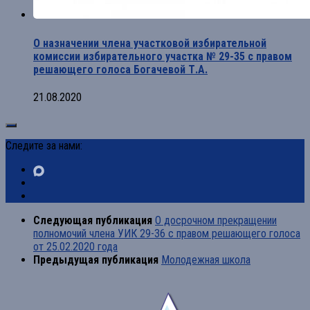
О назначении члена участковой избирательной
комиссии избирательного участка № 29-35 с правом
решающего голоса Богачевой Т.А.
21.08.2020
Следите за нами:
Следующая публикация
О досрочном прекращении
полномочий члена УИК 29-36 с правом решающего голоса
от 25.02.2020 года
Предыдущая публикация
Молодежная школа