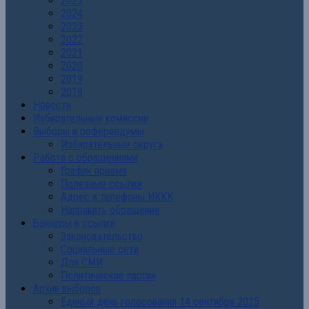
2025
2024
2023
2022
2021
2020
2019
2018
Новости
Избирательные комиссии
Выборы и референдумы
Избирательные округа
Работа с обращениями
График приема
Полезные ссылки
Адрес и телефоны ИККК
Направить обращение
Баннеры и ссылки
Законодательство
Социальные сети
Для СМИ
Политические партии
Архив выборов
Единый день голосования 14 сентября 2025