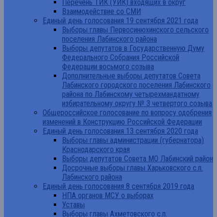
Перечень ТИК (УИК) входящих в округ
Взаимодействие со СМИ
Единый день голосования 19 сентября 2021 года
Выборы главы Первосинюхинского сельского
поселения Лабинского района
Выборы депутатов в Государственную Думу
Федерального Собрания Российской
Федерации восьмого созыва
Дополнительные выборы депутатов Совета
Лабинского городского поселения Лабинского
района по Лабинскому четырехмандатному
избирательному округу № 3 четвертого созыва
Общероссийское голосование по вопросу одобрения
изменений в Конструкцию Российской Федерации
Единый день голосования 13 сентября 2020 года
Выборы главы администрации (губернатора)
Краснодарского края
Выборы депутатов Совета МО Лабинский район
Досрочные выборы главы Харьковского с.п.
Лабинского района
Единый день голосования 8 сентября 2019 года
НПА органов МСУ о выборах
Уставы
Выборы главы Ахметовского с.п.