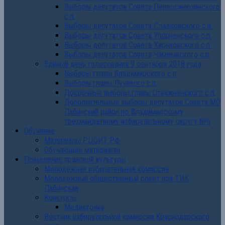
Выборы депутатов Совета Первосинюхинского
с.п.
Выборы депутатов Совета Сладковского с.п.
Выборы депутатов Совета Упорненского с.п.
Выборы депутатов Совета Харьковского с.п.
Выборы депутатов Совета Чамлыкского с.п.
Единый день голосования 9 сентября 2018 года
Выборы главы Владимирского с.п.
Выборы главы Лучевого с.п.
Досрочные выборы главы Отважненского с.п.
Дополнительные выборы депутатов Совета МО
Лабинский район по Владимирскому
трехмандатному избирательному округу №6
Обучение
Материалы РЦОИТ РФ
Обучающие материалы
Повышение правовой культуры
Молодежная избирательная комиссия
Молодежный общественный совет при ТИК
Лабинская
Конкурсы
Медиаточка
Вестник избирательной комиссии Краснодарского