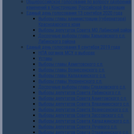
Общероссийское голосование по вопросу одобрения
изменений в Конструкцию Российской Федерации
Единый день голосования 13 сентября 2020 года
Выборы главы администрации (губернатора)
Краснодарского края
Выборы депутатов Совета МО Лабинский район
Досрочные выборы главы Харьковского с.п.
Лабинского района
Единый день голосования 8 сентября 2019 года
НПА органов МСУ о выборах
Уставы
Выборы главы Ахметовского с.п.
Выборы главы Вознесенского с.п.
Выборы главы Каладжинского с.п.
Выборы главы Упорненского с.п.
Досрочные выборы главы Сладковского с.п.
Выборы депутатов Совета Лабинского г.п.
Выборы депутатов Совета Ахметовского с.п.
Выборы депутатов Совета Владимирского с.п.
Выборы депутатов Совета Вознесенского с.п.
Выборы депутатов Совета Зассовского с.п.
Выборы депутатов Совета Каладжинского с.п.
Выборы депутатов Совета Лучевого с.п.
Выборы депутатов Совета Отважненского с.п.