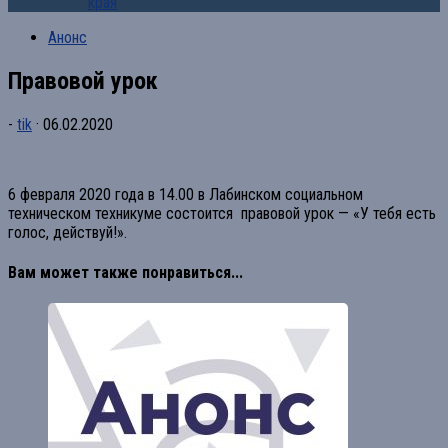
края
Анонс
Правовой урок
-
tik
·
06.02.2020
6 февраля 2020 года в 14.00 в Лабинском социальном
техническом техникуме состоится правовой урок — «У тебя есть
голос, действуй!».
Вам может также понравиться...