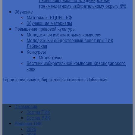
Лабинский район по Владимирскому
трехмандатному избирательному округу №6
Обучение
Материалы РЦОИТ РФ
Обучающие материалы
Повышение правовой культуры
Молодежная избирательная комиссия
Молодежный общественный совет при ТИК
Лабинская
Конкурсы
Медиаточка
Вестник избирательной комиссии Краснодарского
края
Территориальная избирательная комиссия Лабинская
О комиссии
Состав ТИК
Состав УИК
Решения ТИК
2026