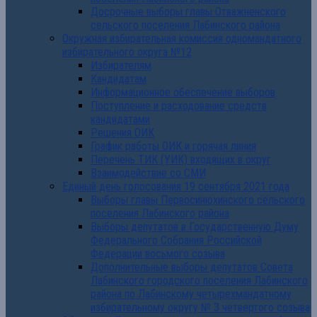
Досрочные выборы главы Отважненского
сельского поселения Лабинского района
Окружная избирательная комиссия одномандатного
избирательного округа №12
Избирателям
Кандидатам
Информационное обеспечение выборов
Поступление и расходование средств
кандидатами
Решения ОИК
График работы ОИК и горячая линия
Перечень ТИК (УИК) входящих в округ
Взаимодействие со СМИ
Единый день голосования 19 сентября 2021 года
Выборы главы Первосинюхинского сельского
поселения Лабинского района
Выборы депутатов в Государственную Думу
Федерального Собрания Российской
Федерации восьмого созыва
Дополнительные выборы депутатов Совета
Лабинского городского поселения Лабинского
района по Лабинскому четырехмандатному
избирательному округу № 3 четвертого созыва