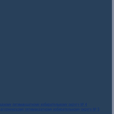
падному пятимандатному избирательному округу № 4
едгорненскому пятимандатному избирательному округу № 5