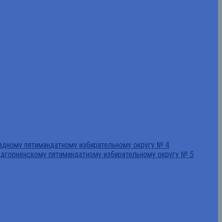
падному пятимандатному избирательному округу № 4
едгорненскому пятимандатному избирательному округу № 5