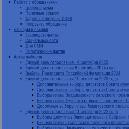
Работа с обращениями
График приема
Полезные ссылки
Адрес и телефоны ИККК
Направить обращение
Баннеры и ссылки
Законодательство
Социальные сети
Для СМИ
Политические партии
Архив выборов
Единый день голосования 14 сентября 2025
Единый день голосования 8 сентября 2024 года
Выборы Президента Российской Федерации 2024
Единый день голосования 10 сентября 2023 года
Дополнительные выборы депутатов Совета муниц
Дополнительные выборы депутатов Совета муни
Выборы главы Владимирского сельского поселе
Выборы главы Лучевого сельского поселения Л
Досрочные выборы главы Ахметовского сельско
Единый день голосования 11 сентября 2022 года
Выборы депутатов Законодательного Собрания 
Выборы главы Зассовского сельского поселени
Выборы главы Чамлыкского сельского поселени