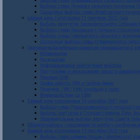
Выборы главы Владимирского сельского поселе
Выборы главы Лучевого сельского поселения Л
Досрочные выборы главы Ахметовского сельско
Единый день голосования 11 сентября 2022 года
Выборы депутатов Законодательного Собрания 
Выборы главы Зассовского сельского поселени
Выборы главы Чамлыкского сельского поселени
Досрочные выборы главы Отважненского сельск
Окружная избирательная комиссия одномандатного из
Избирателям
Кандидатам
Информационное обеспечение выборов
Поступление и расходование средств кандидат
Решения ОИК
График работы ОИК и горячая линия
Перечень ТИК (УИК) входящих в округ
Взаимодействие со СМИ
Единый день голосования 19 сентября 2021 года
Выборы главы Первосинюхинского сельского по
Выборы депутатов в Государственную Думу Фе
Дополнительные выборы депутатов Совета Лаби
Общероссийское голосование по вопросу одобрения 
Единый день голосования 13 сентября 2020 года
Выборы главы администрации (губернатора) Кр