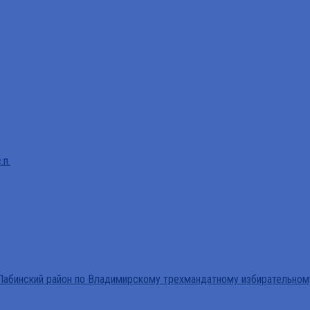
.п.
абинский район по Владимирскому трехмандатному избирательном