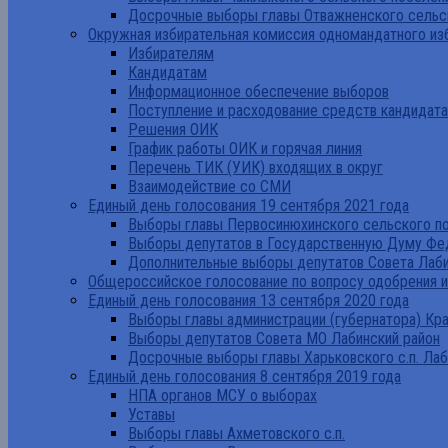
Досрочные выборы главы Отважненского сельск
Окружная избирательная комиссия одномандатного из
Избирателям
Кандидатам
Информационное обеспечение выборов
Поступление и расходование средств кандидат
Решения ОИК
График работы ОИК и горячая линия
Перечень ТИК (УИК) входящих в округ
Взаимодействие со СМИ
Единый день голосования 19 сентября 2021 года
Выборы главы Первосинюхинского сельского по
Выборы депутатов в Государственную Думу Фе
Дополнительные выборы депутатов Совета Лаби
Общероссийское голосование по вопросу одобрения 
Единый день голосования 13 сентября 2020 года
Выборы главы администрации (губернатора) Кр
Выборы депутатов Совета МО Лабинский район
Досрочные выборы главы Харьковского с.п. Лаб
Единый день голосования 8 сентября 2019 года
НПА органов МСУ о выборах
Уставы
Выборы главы Ахметовского с.п.