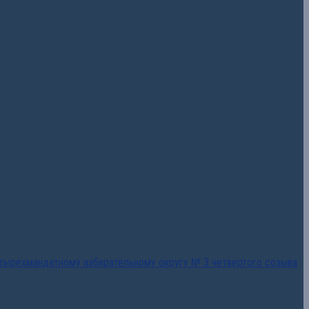
тырехмандатному избирательному округу № 3 четвертого созыва