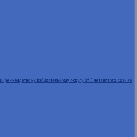
тырехмандатному избирательному округу № 3 четвертого созыва