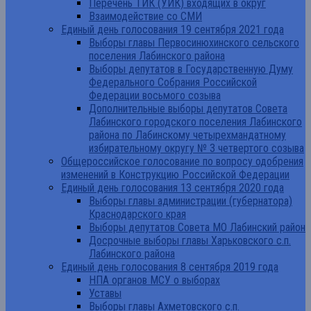
Перечень ТИК (УИК) входящих в округ
Взаимодействие со СМИ
Единый день голосования 19 сентября 2021 года
Выборы главы Первосинюхинского сельского
поселения Лабинского района
Выборы депутатов в Государственную Думу
Федерального Собрания Российской
Федерации восьмого созыва
Дополнительные выборы депутатов Совета
Лабинского городского поселения Лабинского
района по Лабинскому четырехмандатному
избирательному округу № 3 четвертого созыва
Общероссийское голосование по вопросу одобрения
изменений в Конструкцию Российской Федерации
Единый день голосования 13 сентября 2020 года
Выборы главы администрации (губернатора)
Краснодарского края
Выборы депутатов Совета МО Лабинский район
Досрочные выборы главы Харьковского с.п.
Лабинского района
Единый день голосования 8 сентября 2019 года
НПА органов МСУ о выборах
Уставы
Выборы главы Ахметовского с.п.