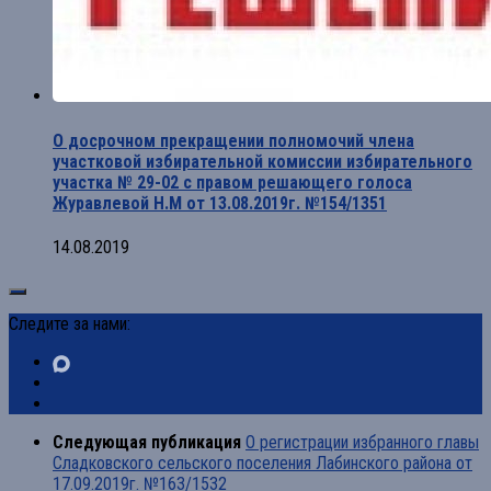
О досрочном прекращении полномочий члена
участковой избирательной комиссии избирательного
участка № 29-02 с правом решающего голоса
Журавлевой Н.М от 13.08.2019г. №154/1351
14.08.2019
Следите за нами:
Следующая публикация
О регистрации избранного главы
Сладковского сельского поселения Лабинского района от
17.09.2019г. №163/1532