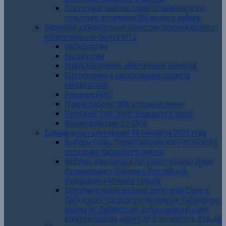
Досрочные выборы главы Отважненского
сельского поселения Лабинского района
Окружная избирательная комиссия одномандатного
избирательного округа №12
Избирателям
Кандидатам
Информационное обеспечение выборов
Поступление и расходование средств
кандидатами
Решения ОИК
График работы ОИК и горячая линия
Перечень ТИК (УИК) входящих в округ
Взаимодействие со СМИ
Единый день голосования 19 сентября 2021 года
Выборы главы Первосинюхинского сельского
поселения Лабинского района
Выборы депутатов в Государственную Думу
Федерального Собрания Российской
Федерации восьмого созыва
Дополнительные выборы депутатов Совета
Лабинского городского поселения Лабинского
района по Лабинскому четырехмандатному
избирательному округу № 3 четвертого созыва