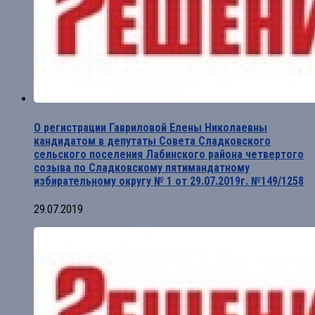
О регистрации Гавриловой Елены Николаевны
кандидатом в депутаты Совета Сладковского
сельского поселения Лабинского района четвертого
созыва по Сладковскому пятимандатному
избирательному округу № 1 от 29.07.2019г. №149/1258
29.07.2019