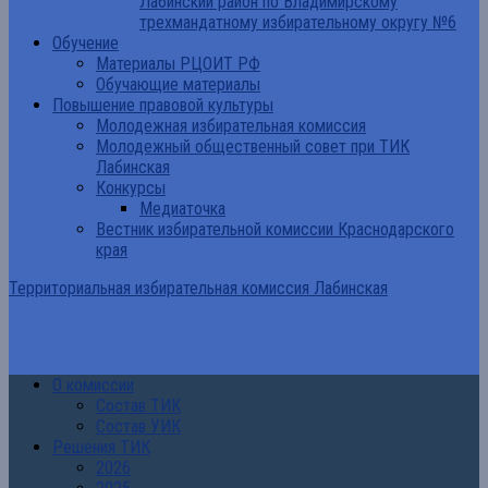
Лабинский район по Владимирскому
трехмандатному избирательному округу №6
Обучение
Материалы РЦОИТ РФ
Обучающие материалы
Повышение правовой культуры
Молодежная избирательная комиссия
Молодежный общественный совет при ТИК
Лабинская
Конкурсы
Медиаточка
Вестник избирательной комиссии Краснодарского
края
Территориальная избирательная комиссия Лабинская
О комиссии
Состав ТИК
Состав УИК
Решения ТИК
2026