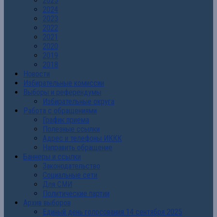
2025
2024
2023
2022
2021
2020
2019
2018
Новости
Избирательные комиссии
Выборы и референдумы
Избирательные округа
Работа с обращениями
График приема
Полезные ссылки
Адрес и телефоны ИККК
Направить обращение
Баннеры и ссылки
Законодательство
Социальные сети
Для СМИ
Политические партии
Архив выборов
Единый день голосования 14 сентября 2025