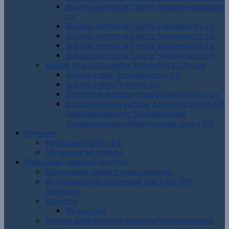
Выборы депутатов Совета Первосинюхинского
с.п.
Выборы депутатов Совета Сладковского с.п.
Выборы депутатов Совета Упорненского с.п.
Выборы депутатов Совета Харьковского с.п.
Выборы депутатов Совета Чамлыкского с.п.
Единый день голосования 9 сентября 2018 года
Выборы главы Владимирского с.п.
Выборы главы Лучевого с.п.
Досрочные выборы главы Отважненского с.п.
Дополнительные выборы депутатов Совета МО
Лабинский район по Владимирскому
трехмандатному избирательному округу №6
Обучение
Материалы РЦОИТ РФ
Обучающие материалы
Повышение правовой культуры
Молодежная избирательная комиссия
Молодежный общественный совет при ТИК
Лабинская
Конкурсы
Медиаточка
Вестник избирательной комиссии Краснодарского