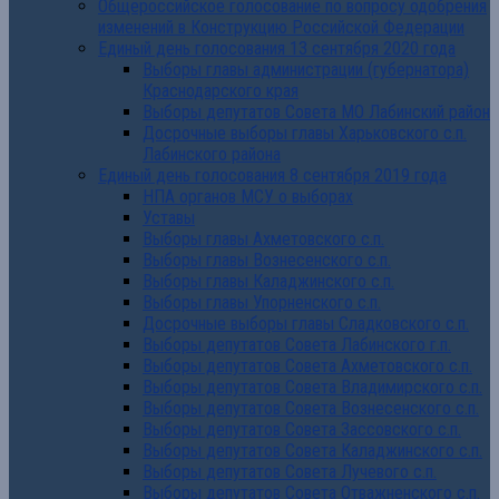
Общероссийское голосование по вопросу одобрения
изменений в Конструкцию Российской Федерации
Единый день голосования 13 сентября 2020 года
Выборы главы администрации (губернатора)
Краснодарского края
Выборы депутатов Совета МО Лабинский район
Досрочные выборы главы Харьковского с.п.
Лабинского района
Единый день голосования 8 сентября 2019 года
НПА органов МСУ о выборах
Уставы
Выборы главы Ахметовского с.п.
Выборы главы Вознесенского с.п.
Выборы главы Каладжинского с.п.
Выборы главы Упорненского с.п.
Досрочные выборы главы Сладковского с.п.
Выборы депутатов Совета Лабинского г.п.
Выборы депутатов Совета Ахметовского с.п.
Выборы депутатов Совета Владимирского с.п.
Выборы депутатов Совета Вознесенского с.п.
Выборы депутатов Совета Зассовского с.п.
Выборы депутатов Совета Каладжинского с.п.
Выборы депутатов Совета Лучевого с.п.
Выборы депутатов Совета Отважненского с.п.