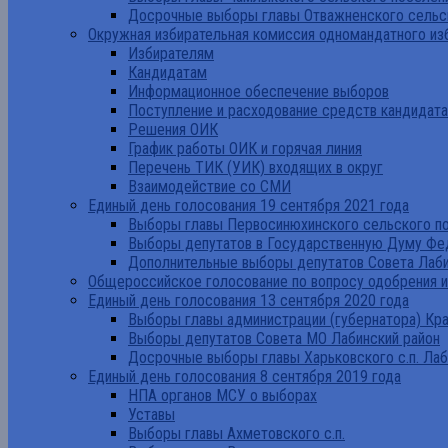
Досрочные выборы главы Отважненского сельск
Окружная избирательная комиссия одномандатного из
Избирателям
Кандидатам
Информационное обеспечение выборов
Поступление и расходование средств кандидат
Решения ОИК
График работы ОИК и горячая линия
Перечень ТИК (УИК) входящих в округ
Взаимодействие со СМИ
Единый день голосования 19 сентября 2021 года
Выборы главы Первосинюхинского сельского по
Выборы депутатов в Государственную Думу Фе
Дополнительные выборы депутатов Совета Лаби
Общероссийское голосование по вопросу одобрения 
Единый день голосования 13 сентября 2020 года
Выборы главы администрации (губернатора) Кр
Выборы депутатов Совета МО Лабинский район
Досрочные выборы главы Харьковского с.п. Лаб
Единый день голосования 8 сентября 2019 года
НПА органов МСУ о выборах
Уставы
Выборы главы Ахметовского с.п.