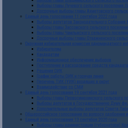
Выборы главы Владимирского сельского поселе
Выборы главы Лучевого сельского поселения Л
Досрочные выборы главы Ахметовского сельско
Единый день голосования 11 сентября 2022 года
Выборы депутатов Законодательного Собрания 
Выборы главы Зассовского сельского поселени
Выборы главы Чамлыкского сельского поселени
Досрочные выборы главы Отважненского сельск
Окружная избирательная комиссия одномандатного из
Избирателям
Кандидатам
Информационное обеспечение выборов
Поступление и расходование средств кандидат
Решения ОИК
График работы ОИК и горячая линия
Перечень ТИК (УИК) входящих в округ
Взаимодействие со СМИ
Единый день голосования 19 сентября 2021 года
Выборы главы Первосинюхинского сельского по
Выборы депутатов в Государственную Думу Фе
Дополнительные выборы депутатов Совета Лаби
Общероссийское голосование по вопросу одобрения 
Единый день голосования 13 сентября 2020 года
Выборы главы администрации (губернатора) Кр