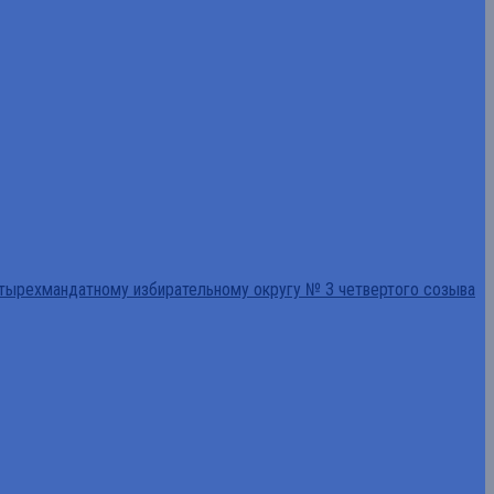
тырехмандатному избирательному округу № 3 четвертого созыва