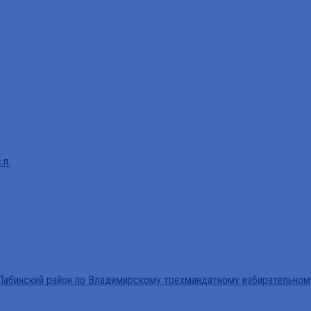
.п.
абинский район по Владимирскому трехмандатному избирательном