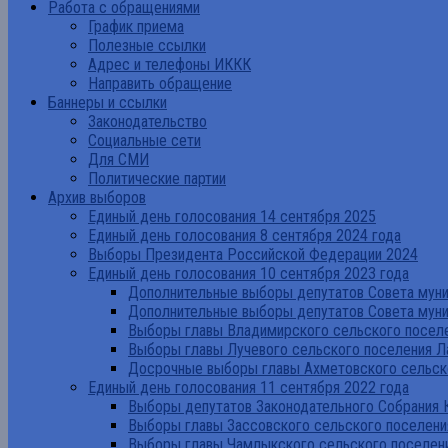
Работа с обращениями
График приема
Полезные ссылки
Адрес и телефоны ИККК
Направить обращение
Баннеры и ссылки
Законодательство
Социальные сети
Для СМИ
Политические партии
Архив выборов
Единый день голосования 14 сентября 2025
Единый день голосования 8 сентября 2024 года
Выборы Президента Российской Федерации 2024
Единый день голосования 10 сентября 2023 года
Дополнительные выборы депутатов Совета муниц
Дополнительные выборы депутатов Совета муни
Выборы главы Владимирского сельского поселе
Выборы главы Лучевого сельского поселения Л
Досрочные выборы главы Ахметовского сельско
Единый день голосования 11 сентября 2022 года
Выборы депутатов Законодательного Собрания 
Выборы главы Зассовского сельского поселени
Выборы главы Чамлыкского сельского поселени