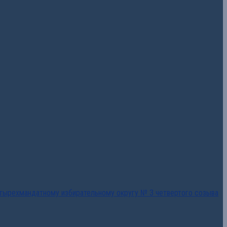
тырехмандатному избирательному округу № 3 четвертого созыва