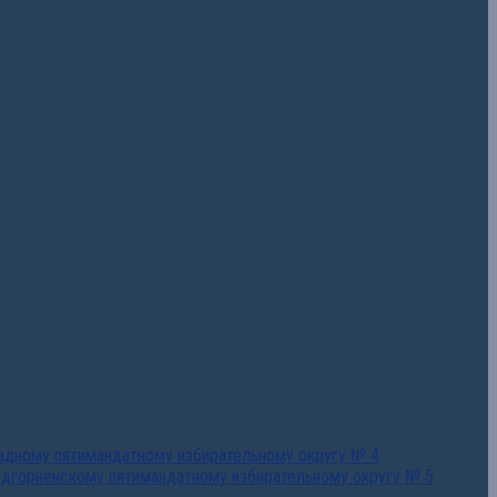
падному пятимандатному избирательному округу № 4
едгорненскому пятимандатному избирательному округу № 5