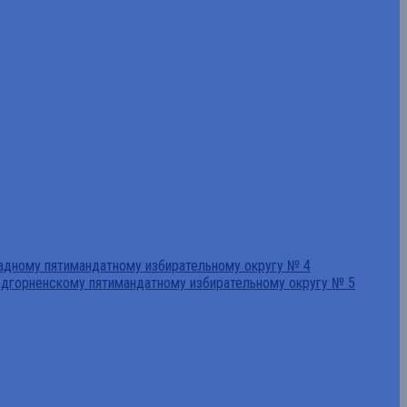
падному пятимандатному избирательному округу № 4
едгорненскому пятимандатному избирательному округу № 5