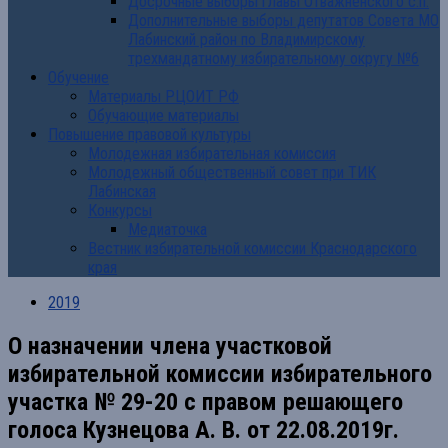
Досрочные выборы главы Отважненского с.п.
Дополнительные выборы депутатов Совета МО
Лабинский район по Владимирскому
трехмандатному избирательному округу №6
Обучение
Материалы РЦОИТ РФ
Обучающие материалы
Повышение правовой культуры
Молодежная избирательная комиссия
Молодежный общественный совет при ТИК
Лабинская
Конкурсы
Медиаточка
Вестник избирательной комиссии Краснодарского
края
2019
О назначении члена участковой
избирательной комиссии избирательного
участка № 29-20 с правом решающего
голоса Кузнецова А. В. от 22.08.2019г.