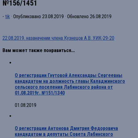
№156/1451
-
tik
· Опубликовано
23.08.2019
· Обновлено
26.08.2019
22.08.2019. назаначении члена Кузнецов А.В. УИК-29-20
Вам может также понравиться...
О регистрации Гнутовой Александры Сергеевны
кандидатом на должность главы Каладжинского
сельского поселения Лабинского района от
01.08.2019г. №151/1340
01.08.2019
О регистрации Антонова Дмитрия Федоровича
кандидатом в депутаты Совета Лабинского