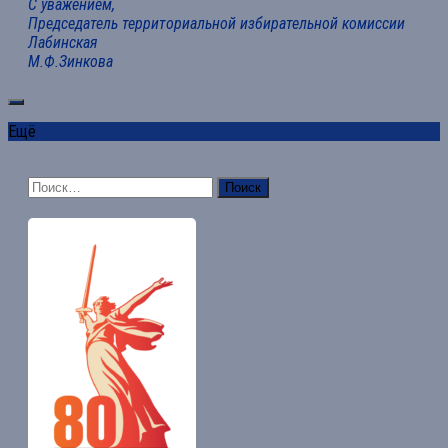
С уважением,
Председатель территориальной избирательной комиссии
Лабинская
М.Ф.Зинкова
Ещё
Найти: