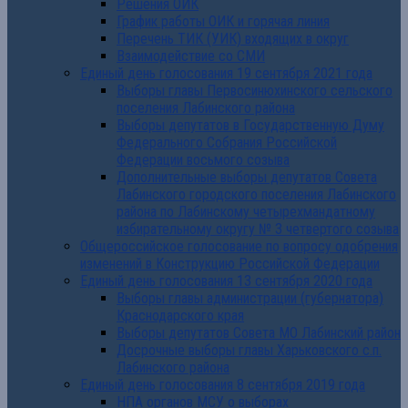
Решения ОИК
График работы ОИК и горячая линия
Перечень ТИК (УИК) входящих в округ
Взаимодействие со СМИ
Единый день голосования 19 сентября 2021 года
Выборы главы Первосинюхинского сельского
поселения Лабинского района
Выборы депутатов в Государственную Думу
Федерального Собрания Российской
Федерации восьмого созыва
Дополнительные выборы депутатов Совета
Лабинского городского поселения Лабинского
района по Лабинскому четырехмандатному
избирательному округу № 3 четвертого созыва
Общероссийское голосование по вопросу одобрения
изменений в Конструкцию Российской Федерации
Единый день голосования 13 сентября 2020 года
Выборы главы администрации (губернатора)
Краснодарского края
Выборы депутатов Совета МО Лабинский район
Досрочные выборы главы Харьковского с.п.
Лабинского района
Единый день голосования 8 сентября 2019 года
НПА органов МСУ о выборах