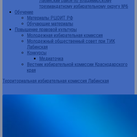
Лабинский район по Владимирскому
трехмандатному избирательному округу №6
Обучение
Материалы РЦОИТ РФ
Обучающие материалы
Повышение правовой культуры
Молодежная избирательная комиссия
Молодежный общественный совет при ТИК
Лабинская
Конкурсы
Медиаточка
Вестник избирательной комиссии Краснодарского
края
Территориальная избирательная комиссия Лабинская