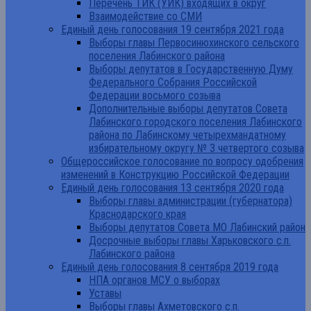
Перечень ТИК (УИК) входящих в округ
Взаимодействие со СМИ
Единый день голосования 19 сентября 2021 года
Выборы главы Первосинюхинского сельского
поселения Лабинского района
Выборы депутатов в Государственную Думу
Федерального Собрания Российской
Федерации восьмого созыва
Дополнительные выборы депутатов Совета
Лабинского городского поселения Лабинского
района по Лабинскому четырехмандатному
избирательному округу № 3 четвертого созыва
Общероссийское голосование по вопросу одобрения
изменений в Конструкцию Российской Федерации
Единый день голосования 13 сентября 2020 года
Выборы главы администрации (губернатора)
Краснодарского края
Выборы депутатов Совета МО Лабинский район
Досрочные выборы главы Харьковского с.п.
Лабинского района
Единый день голосования 8 сентября 2019 года
НПА органов МСУ о выборах
Уставы
Выборы главы Ахметовского с.п.