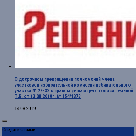
О досрочном прекращении полномочий члена
участковой избирательной комиссии избирательного
участка № 29-32 с правом решающего голоса Тезиной
Т.В. от 13.08.2019г. № 154/1373
14.08.2019
Следите за нами: