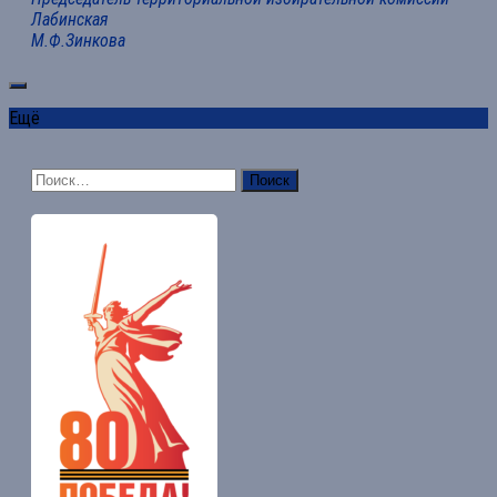
Лабинская
М.Ф.Зинкова
Ещё
Найти: