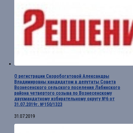
О регистрации Скоробогатовой Александры
Владимировны кандидатом в депутаты Совета
Вознесенского сельского поселения Лабинского
района четвертого созыва по Вознесенскому
двухмандатному избирательному округу №6 от
31.07.2019г. №150/1323
31.07.2019