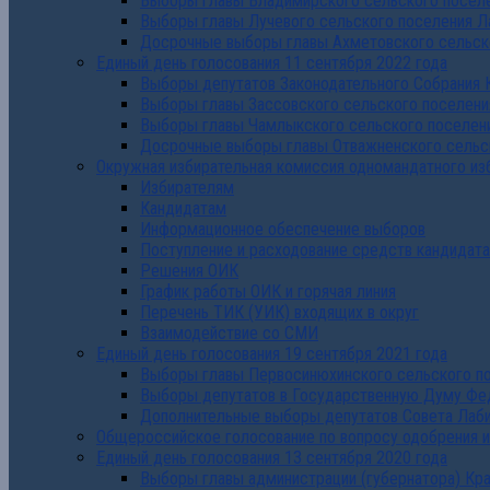
Выборы главы Владимирского сельского поселе
Выборы главы Лучевого сельского поселения Л
Досрочные выборы главы Ахметовского сельско
Единый день голосования 11 сентября 2022 года
Выборы депутатов Законодательного Собрания 
Выборы главы Зассовского сельского поселени
Выборы главы Чамлыкского сельского поселени
Досрочные выборы главы Отважненского сельск
Окружная избирательная комиссия одномандатного из
Избирателям
Кандидатам
Информационное обеспечение выборов
Поступление и расходование средств кандидат
Решения ОИК
График работы ОИК и горячая линия
Перечень ТИК (УИК) входящих в округ
Взаимодействие со СМИ
Единый день голосования 19 сентября 2021 года
Выборы главы Первосинюхинского сельского по
Выборы депутатов в Государственную Думу Фе
Дополнительные выборы депутатов Совета Лаби
Общероссийское голосование по вопросу одобрения 
Единый день голосования 13 сентября 2020 года
Выборы главы администрации (губернатора) Кр