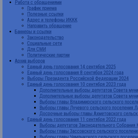
Работа с обращениями
График приема
Полезные ссылки
Адрес и телефоны ИККК
Направить обращение
Баннеры и ссылки
Законодательство
Социальные сети
Для СМИ
Политические партии
Архив выборов
Единый день голосования 14 сентября 2025
Единый день голосования 8 сентября 2024 года
Выборы Президента Российской Федерации 2024
Единый день голосования 10 сентября 2023 года
Дополнительные выборы депутатов Совета муниц
Дополнительные выборы депутатов Совета муни
Выборы главы Владимирского сельского поселе
Выборы главы Лучевого сельского поселения Л
Досрочные выборы главы Ахметовского сельско
Единый день голосования 11 сентября 2022 года
Выборы депутатов Законодательного Собрания 
Выборы главы Зассовского сельского поселени
Выборы главы Чамлыкского сельского поселени