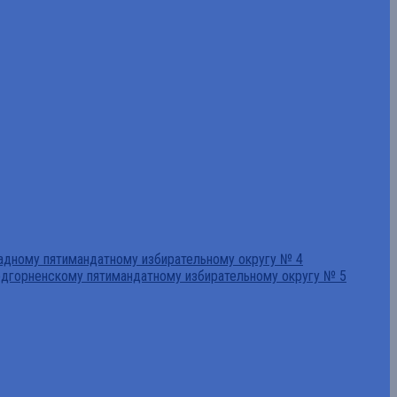
падному пятимандатному избирательному округу № 4
едгорненскому пятимандатному избирательному округу № 5