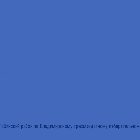
.п.
абинский район по Владимирскому трехмандатному избирательном