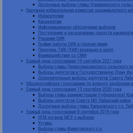
Досрочные выборы главы Отважненского сельск
Окружная избирательная комиссия одномандатного из
Избирателям
Кандидатам
Информационное обеспечение выборов
Поступление и расходование средств кандидат
Решения ОИК
График работы ОИК и горячая линия
Перечень ТИК (УИК) входящих в округ
Взаимодействие со СМИ
Единый день голосования 19 сентября 2021 года
Выборы главы Первосинюхинского сельского по
Выборы депутатов в Государственную Думу Фе
Дополнительные выборы депутатов Совета Лаби
Общероссийское голосование по вопросу одобрения 
Единый день голосования 13 сентября 2020 года
Выборы главы администрации (губернатора) Кр
Выборы депутатов Совета МО Лабинский район
Досрочные выборы главы Харьковского с.п. Лаб
Единый день голосования 8 сентября 2019 года
НПА органов МСУ о выборах
Уставы
Выборы главы Ахметовского с.п.