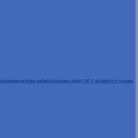
тырехмандатному избирательному округу № 3 четвертого созыва