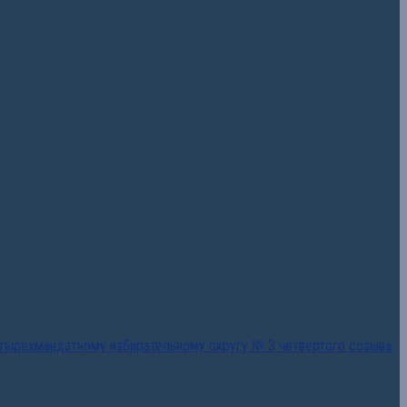
тырехмандатному избирательному округу № 3 четвертого созыва