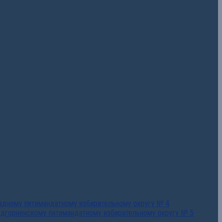
падному пятимандатному избирательному округу № 4
едгорненскому пятимандатному избирательному округу № 5