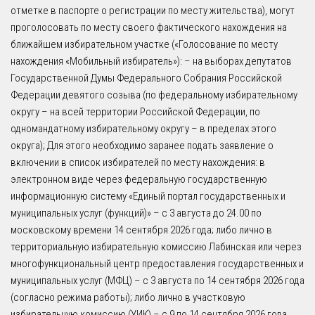
отметке в паспорте о регистрации по месту жительства), могут
проголосовать по месту своего фактического нахождения на
ближайшем избирательном участке («Голосование по месту
нахождения «Мобильный избиратель»): – на выборах депутатов
Государственной Думы Федерального Собрания Российской
Федерации девятого созыва (по федеральному избирательному
округу – на всей территории Российской Федерации, по
одномандатному избирательному округу – в пределах этого
округа); Для этого необходимо заранее подать заявление о
включении в список избирателей по месту нахождения: в
электронном виде через федеральную государственную
информационную систему «Единый портал государственных и
муниципальных услуг (функций)» – с 3 августа до 24.00 по
московскому времени 14 сентября 2026 года; либо лично в
территориальную избирательную комиссию Лабинская или через
многофункциональный центр предоставления государственных и
муниципальных услуг (МФЦ) – с 3 августа по 14 сентября 2026 года
(согласно режима работы); либо лично в участковую
избирательную комиссию (УИК) – с 9 по 14 сентября 2026 года.