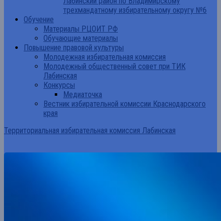
Лабинский район по Владимирскому
трехмандатному избирательному округу №6
Обучение
Материалы РЦОИТ РФ
Обучающие материалы
Повышение правовой культуры
Молодежная избирательная комиссия
Молодежный общественный совет при ТИК
Лабинская
Конкурсы
Медиаточка
Вестник избирательной комиссии Краснодарского
края
Территориальная избирательная комиссия Лабинская