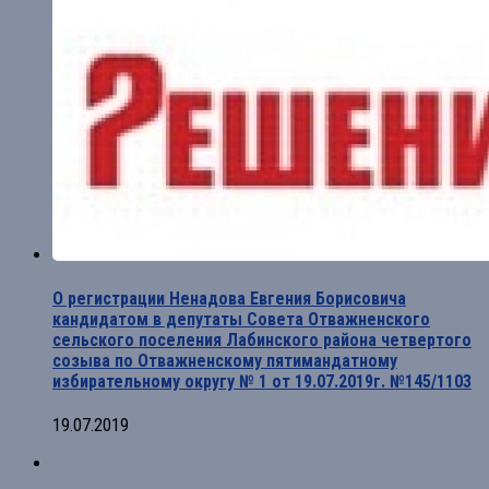
О регистрации Ненадова Евгения Борисовича
кандидатом в депутаты Совета Отважненского
сельского поселения Лабинского района четвертого
созыва по Отважненскому пятимандатному
избирательному округу № 1 от 19.07.2019г. №145/1103
19.07.2019