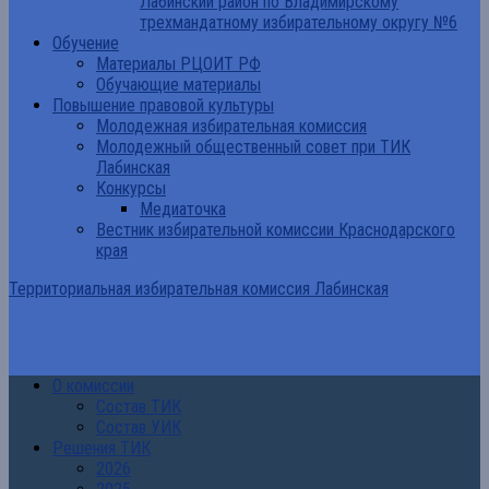
Лабинский район по Владимирскому
трехмандатному избирательному округу №6
Обучение
Материалы РЦОИТ РФ
Обучающие материалы
Повышение правовой культуры
Молодежная избирательная комиссия
Молодежный общественный совет при ТИК
Лабинская
Конкурсы
Медиаточка
Вестник избирательной комиссии Краснодарского
края
Территориальная избирательная комиссия Лабинская
О комиссии
Состав ТИК
Состав УИК
Решения ТИК
2026