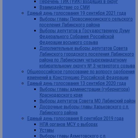
Перечень ТИК (УИК) входящих в округ
Взаимодействие со СМИ
Единый день голосования 19 сентября 2021 года
Выборы главы Первосинюхинского сельского
поселения Лабинского района
Выборы депутатов в Государственную Думу
Федерального Собрания Российской
Федерации восьмого созыва
Дополнительные выборы депутатов Совета
Лабинского городского поселения Лабинского
района по Лабинскому четырехмандатному
избирательному округу № 3 четвертого созыва
Общероссийское голосование по вопросу одобрения
изменений в Конструкцию Российской Федерации
Единый день голосования 13 сентября 2020 года
Выборы главы администрации (губернатора)
Краснодарского края
Выборы депутатов Совета МО Лабинский район
Досрочные выборы главы Харьковского с.п.
Лабинского района
Единый день голосования 8 сентября 2019 года
НПА органов МСУ о выборах
Уставы
Выборы главы Ахметовского с.п.