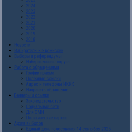
2025
2024
2023
2022
2021
2020
2019
2018
Новости
Избирательные комиссии
Выборы и референдумы
Избирательные округа
Работа с обращениями
График приема
Полезные ссылки
Адрес и телефоны ИККК
Направить обращение
Баннеры и ссылки
Законодательство
Социальные сети
Для СМИ
Политические партии
Архив выборов
Единый день голосования 14 сентября 2025