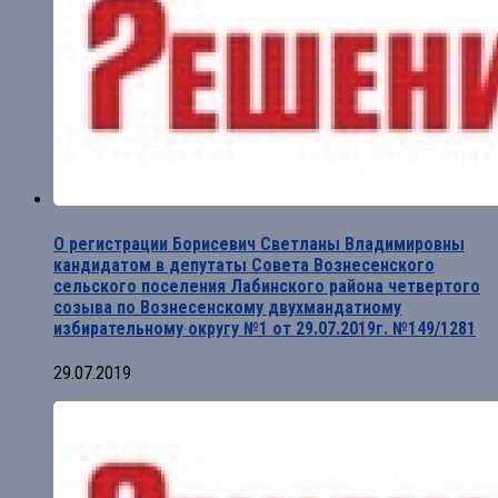
О регистрации Борисевич Светланы Владимировны
кандидатом в депутаты Совета Вознесенского
сельского поселения Лабинского района четвертого
созыва по Вознесенскому двухмандатному
избирательному округу №1 от 29.07.2019г. №149/1281
29.07.2019