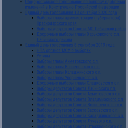
Общероссийское голосование по вопросу одобрения
изменений в Конструкцию Российской Федерации
Единый день голосования 13 сентября 2020 года
Выборы главы администрации (губернатора)
Краснодарского края
Выборы депутатов Совета МО Лабинский район
Досрочные выборы главы Харьковского с.п.
Лабинского района
Единый день голосования 8 сентября 2019 года
НПА органов МСУ о выборах
Уставы
Выборы главы Ахметовского с.п.
Выборы главы Вознесенского с.п.
Выборы главы Каладжинского с.п.
Выборы главы Упорненского с.п.
Досрочные выборы главы Сладковского с.п.
Выборы депутатов Совета Лабинского г.п.
Выборы депутатов Совета Ахметовского с.п.
Выборы депутатов Совета Владимирского с.п.
Выборы депутатов Совета Вознесенского с.п.
Выборы депутатов Совета Зассовского с.п.
Выборы депутатов Совета Каладжинского с.п.
Выборы депутатов Совета Лучевого с.п.
Выборы депутатов Совета Отважненского с.п.