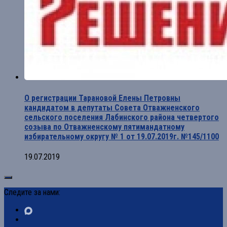
О регистрации Тарановой Елены Петровны
кандидатом в депутаты Совета Отважненского
сельского поселения Лабинского района четвертого
созыва по Отважненскому пятимандатному
избирательному округу № 1 от 19.07.2019г. №145/1100
19.07.2019
Следите за нами: