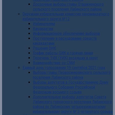
Досрочные выборы главы Отважненского
сельского поселения Лабинского района
Окружная избирательная комиссия одномандатного
избирательного округа №12
Избирателям
Кандидатам
Информационное обеспечение выборов
Поступление и расходование средств
кандидатами
Решения ОИК
График работы ОИК и горячая линия
Перечень ТИК (УИК) входящих в округ
Взаимодействие со СМИ
Единый день голосования 19 сентября 2021 года
Выборы главы Первосинюхинского сельского
поселения Лабинского района
Выборы депутатов в Государственную Думу
Федерального Собрания Российской
Федерации восьмого созыва
Дополнительные выборы депутатов Совета
Лабинского городского поселения Лабинского
района по Лабинскому четырехмандатному
избирательному округу № 3 четвертого созыва