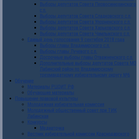
Выборы депутатов Совета Первосинюхинского
с.п.
Выборы депутатов Совета Сладковского с.п.
Выборы депутатов Совета Упорненского с.п.
Выборы депутатов Совета Харьковского с.п.
Выборы депутатов Совета Чамлыкского с.п.
Единый день голосования 9 сентября 2018 года
Выборы главы Владимирского с.п.
Выборы главы Лучевого с.п.
Досрочные выборы главы Отважненского с.п.
Дополнительные выборы депутатов Совета МО
Лабинский район по Владимирскому
трехмандатному избирательному округу №6
Обучение
Материалы РЦОИТ РФ
Обучающие материалы
Повышение правовой культуры
Молодежная избирательная комиссия
Молодежный общественный совет при ТИК
Лабинская
Конкурсы
Медиаточка
Вестник избирательной комиссии Краснодарского