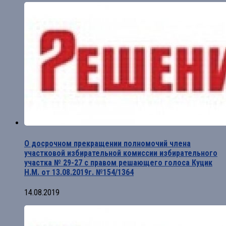
О досрочном прекращении полномочий члена
участковой избирательной комиссии избирательного
участка № 29-27 с правом решающего голоса Куцик
Н.М. от 13.08.2019г. №154/1364
14.08.2019