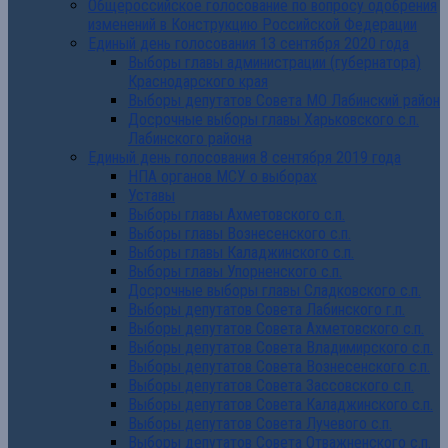
Общероссийское голосование по вопросу одобрения
изменений в Конструкцию Российской Федерации
Единый день голосования 13 сентября 2020 года
Выборы главы администрации (губернатора)
Краснодарского края
Выборы депутатов Совета МО Лабинский район
Досрочные выборы главы Харьковского с.п.
Лабинского района
Единый день голосования 8 сентября 2019 года
НПА органов МСУ о выборах
Уставы
Выборы главы Ахметовского с.п.
Выборы главы Вознесенского с.п.
Выборы главы Каладжинского с.п.
Выборы главы Упорненского с.п.
Досрочные выборы главы Сладковского с.п.
Выборы депутатов Совета Лабинского г.п.
Выборы депутатов Совета Ахметовского с.п.
Выборы депутатов Совета Владимирского с.п.
Выборы депутатов Совета Вознесенского с.п.
Выборы депутатов Совета Зассовского с.п.
Выборы депутатов Совета Каладжинского с.п.
Выборы депутатов Совета Лучевого с.п.
Выборы депутатов Совета Отважненского с.п.