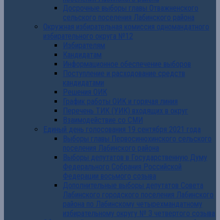
Досрочные выборы главы Отважненского
сельского поселения Лабинского района
Окружная избирательная комиссия одномандатного
избирательного округа №12
Избирателям
Кандидатам
Информационное обеспечение выборов
Поступление и расходование средств
кандидатами
Решения ОИК
График работы ОИК и горячая линия
Перечень ТИК (УИК) входящих в округ
Взаимодействие со СМИ
Единый день голосования 19 сентября 2021 года
Выборы главы Первосинюхинского сельского
поселения Лабинского района
Выборы депутатов в Государственную Думу
Федерального Собрания Российской
Федерации восьмого созыва
Дополнительные выборы депутатов Совета
Лабинского городского поселения Лабинского
района по Лабинскому четырехмандатному
избирательному округу № 3 четвертого созыва