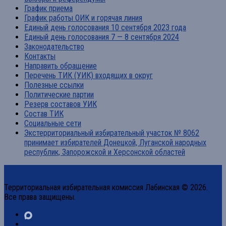
График приема
График работы ОИК и горячая линия
Единый день голосования 10 сентября 2023 года
Единый день голосования 7 — 8 сентября 2024
Законодательство
Контакты
Направить обращение
Перечень ТИК (УИК) входящих в округ
Полезные ссылки
Политические партии
Резерв составов УИК
Состав ТИК
Социальные сети
Экстерриториальный избирательный участок № 8062
принимает избирателей Донецкой, Луганской народных
республик, Запорожской и Херсонской областей
Территориальная избирательная комиссия Лабинская © 2026.
Все права защищены.