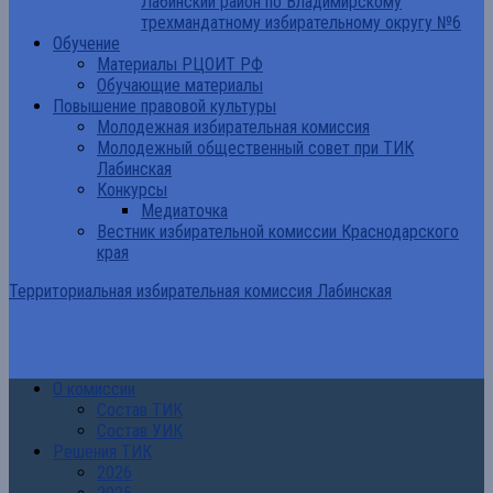
Лабинский район по Владимирскому
трехмандатному избирательному округу №6
Обучение
Материалы РЦОИТ РФ
Обучающие материалы
Повышение правовой культуры
Молодежная избирательная комиссия
Молодежный общественный совет при ТИК
Лабинская
Конкурсы
Медиаточка
Вестник избирательной комиссии Краснодарского
края
Территориальная избирательная комиссия Лабинская
О комиссии
Состав ТИК
Состав УИК
Решения ТИК
2026