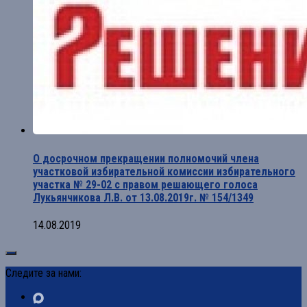
О досрочном прекращении полномочий члена
участковой избирательной комиссии избирательного
участка № 29-02 с правом решающего голоса
Лукьянчикова Л.В. от 13.08.2019г. № 154/1349
14.08.2019
Следите за нами: