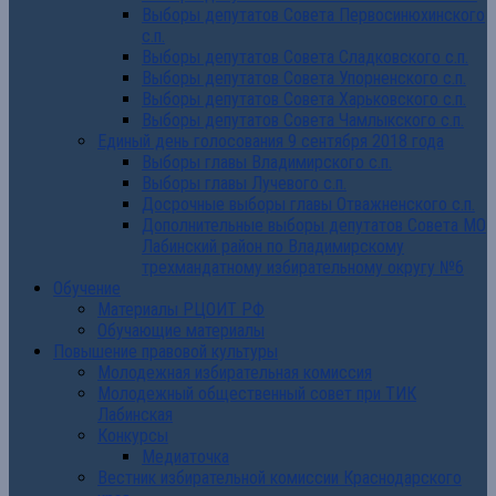
Выборы депутатов Совета Первосинюхинского
с.п.
Выборы депутатов Совета Сладковского с.п.
Выборы депутатов Совета Упорненского с.п.
Выборы депутатов Совета Харьковского с.п.
Выборы депутатов Совета Чамлыкского с.п.
Единый день голосования 9 сентября 2018 года
Выборы главы Владимирского с.п.
Выборы главы Лучевого с.п.
Досрочные выборы главы Отважненского с.п.
Дополнительные выборы депутатов Совета МО
Лабинский район по Владимирскому
трехмандатному избирательному округу №6
Обучение
Материалы РЦОИТ РФ
Обучающие материалы
Повышение правовой культуры
Молодежная избирательная комиссия
Молодежный общественный совет при ТИК
Лабинская
Конкурсы
Медиаточка
Вестник избирательной комиссии Краснодарского