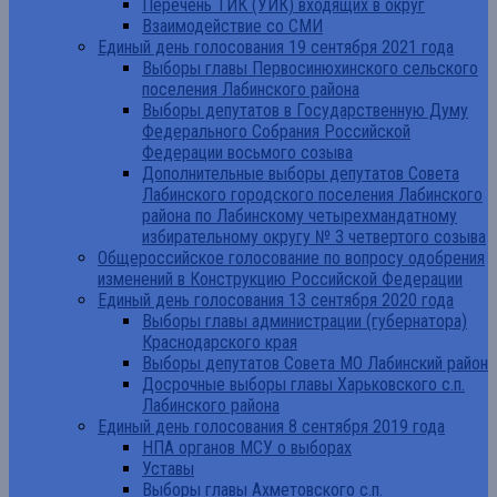
Перечень ТИК (УИК) входящих в округ
Взаимодействие со СМИ
Единый день голосования 19 сентября 2021 года
Выборы главы Первосинюхинского сельского
поселения Лабинского района
Выборы депутатов в Государственную Думу
Федерального Собрания Российской
Федерации восьмого созыва
Дополнительные выборы депутатов Совета
Лабинского городского поселения Лабинского
района по Лабинскому четырехмандатному
избирательному округу № 3 четвертого созыва
Общероссийское голосование по вопросу одобрения
изменений в Конструкцию Российской Федерации
Единый день голосования 13 сентября 2020 года
Выборы главы администрации (губернатора)
Краснодарского края
Выборы депутатов Совета МО Лабинский район
Досрочные выборы главы Харьковского с.п.
Лабинского района
Единый день голосования 8 сентября 2019 года
НПА органов МСУ о выборах
Уставы
Выборы главы Ахметовского с.п.