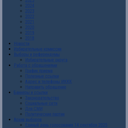
2025
2024
2023
2022
2021
2020
2019
2018
Новости
Избирательные комиссии
Выборы и референдумы
Избирательные округа
Работа с обращениями
График приема
Полезные ссылки
Адрес и телефоны ИККК
Направить обращение
Баннеры и ссылки
Законодательство
Социальные сети
Для СМИ
Политические партии
Архив выборов
Единый день голосования 14 сентября 2025