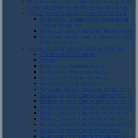
Общероссийское голосование по вопросу одобрения
изменений в Конструкцию Российской Федерации
Единый день голосования 13 сентября 2020 года
Выборы главы администрации (губернатора)
Краснодарского края
Выборы депутатов Совета МО Лабинский район
Досрочные выборы главы Харьковского с.п.
Лабинского района
Единый день голосования 8 сентября 2019 года
НПА органов МСУ о выборах
Уставы
Выборы главы Ахметовского с.п.
Выборы главы Вознесенского с.п.
Выборы главы Каладжинского с.п.
Выборы главы Упорненского с.п.
Досрочные выборы главы Сладковского с.п.
Выборы депутатов Совета Лабинского г.п.
Выборы депутатов Совета Ахметовского с.п.
Выборы депутатов Совета Владимирского с.п.
Выборы депутатов Совета Вознесенского с.п.
Выборы депутатов Совета Зассовского с.п.
Выборы депутатов Совета Каладжинского с.п.
Выборы депутатов Совета Лучевого с.п.
Выборы депутатов Совета Отважненского с.п.