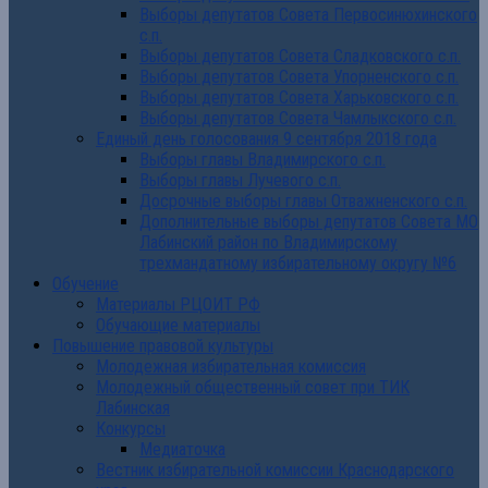
Выборы депутатов Совета Первосинюхинского
с.п.
Выборы депутатов Совета Сладковского с.п.
Выборы депутатов Совета Упорненского с.п.
Выборы депутатов Совета Харьковского с.п.
Выборы депутатов Совета Чамлыкского с.п.
Единый день голосования 9 сентября 2018 года
Выборы главы Владимирского с.п.
Выборы главы Лучевого с.п.
Досрочные выборы главы Отважненского с.п.
Дополнительные выборы депутатов Совета МО
Лабинский район по Владимирскому
трехмандатному избирательному округу №6
Обучение
Материалы РЦОИТ РФ
Обучающие материалы
Повышение правовой культуры
Молодежная избирательная комиссия
Молодежный общественный совет при ТИК
Лабинская
Конкурсы
Медиаточка
Вестник избирательной комиссии Краснодарского