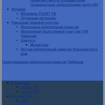
Лабинский район по Владимирскому
трехмандатному избирательному округу №6
Обучение
Материалы РЦОИТ РФ
Обучающие материалы
Повышение правовой культуры
Молодежная избирательная комиссия
Молодежный общественный совет при ТИК
Лабинская
Конкурсы
Медиаточка
Вестник избирательной комиссии Краснодарского
края
Территориальная избирательная комиссия Лабинская
О комиссии
Состав ТИК
Состав УИК
Решения ТИК
2026