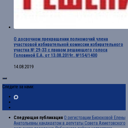
О досрочном прекращении полномочий члена
участковой избирательной комиссии избирательного
участка № 29-33 с правом решающего голоса
Головиной Е.А. от 13.08.2019г. №154/1400
14.08.2019
Следите за нами:
Следующая публикация
О регистрации Бирюковой Елены
Анатольевны кандидатом в депутаты Совета Ахметовского