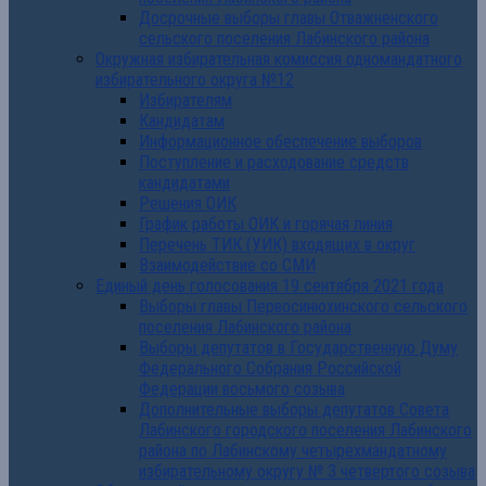
Досрочные выборы главы Отважненского
сельского поселения Лабинского района
Окружная избирательная комиссия одномандатного
избирательного округа №12
Избирателям
Кандидатам
Информационное обеспечение выборов
Поступление и расходование средств
кандидатами
Решения ОИК
График работы ОИК и горячая линия
Перечень ТИК (УИК) входящих в округ
Взаимодействие со СМИ
Единый день голосования 19 сентября 2021 года
Выборы главы Первосинюхинского сельского
поселения Лабинского района
Выборы депутатов в Государственную Думу
Федерального Собрания Российской
Федерации восьмого созыва
Дополнительные выборы депутатов Совета
Лабинского городского поселения Лабинского
района по Лабинскому четырехмандатному
избирательному округу № 3 четвертого созыва