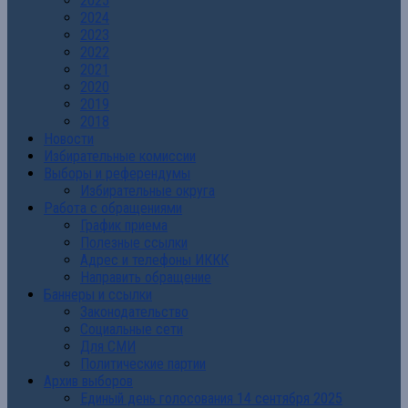
2025
2024
2023
2022
2021
2020
2019
2018
Новости
Избирательные комиссии
Выборы и референдумы
Избирательные округа
Работа с обращениями
График приема
Полезные ссылки
Адрес и телефоны ИККК
Направить обращение
Баннеры и ссылки
Законодательство
Социальные сети
Для СМИ
Политические партии
Архив выборов
Единый день голосования 14 сентября 2025