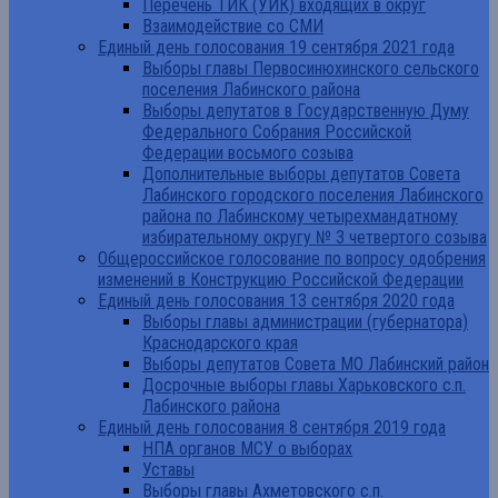
Перечень ТИК (УИК) входящих в округ
Взаимодействие со СМИ
Единый день голосования 19 сентября 2021 года
Выборы главы Первосинюхинского сельского
поселения Лабинского района
Выборы депутатов в Государственную Думу
Федерального Собрания Российской
Федерации восьмого созыва
Дополнительные выборы депутатов Совета
Лабинского городского поселения Лабинского
района по Лабинскому четырехмандатному
избирательному округу № 3 четвертого созыва
Общероссийское голосование по вопросу одобрения
изменений в Конструкцию Российской Федерации
Единый день голосования 13 сентября 2020 года
Выборы главы администрации (губернатора)
Краснодарского края
Выборы депутатов Совета МО Лабинский район
Досрочные выборы главы Харьковского с.п.
Лабинского района
Единый день голосования 8 сентября 2019 года
НПА органов МСУ о выборах
Уставы
Выборы главы Ахметовского с.п.