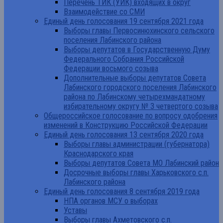
Перечень ТИК (УИК) входящих в округ
Взаимодействие со СМИ
Единый день голосования 19 сентября 2021 года
Выборы главы Первосинюхинского сельского
поселения Лабинского района
Выборы депутатов в Государственную Думу
Федерального Собрания Российской
Федерации восьмого созыва
Дополнительные выборы депутатов Совета
Лабинского городского поселения Лабинского
района по Лабинскому четырехмандатному
избирательному округу № 3 четвертого созыва
Общероссийское голосование по вопросу одобрения
изменений в Конструкцию Российской Федерации
Единый день голосования 13 сентября 2020 года
Выборы главы администрации (губернатора)
Краснодарского края
Выборы депутатов Совета МО Лабинский район
Досрочные выборы главы Харьковского с.п.
Лабинского района
Единый день голосования 8 сентября 2019 года
НПА органов МСУ о выборах
Уставы
Выборы главы Ахметовского с.п.