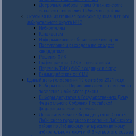
Досрочные выборы главы Отважненского
сельского поселения Лабинского района
Окружная избирательная комиссия одномандатного
избирательного округа №12
Избирателям
Кандидатам
Информационное обеспечение выборов
Поступление и расходование средств
кандидатами
Решения ОИК
График работы ОИК и горячая линия
Перечень ТИК (УИК) входящих в округ
Взаимодействие со СМИ
Единый день голосования 19 сентября 2021 года
Выборы главы Первосинюхинского сельского
поселения Лабинского района
Выборы депутатов в Государственную Думу
Федерального Собрания Российской
Федерации восьмого созыва
Дополнительные выборы депутатов Совета
Лабинского городского поселения Лабинского
района по Лабинскому четырехмандатному
избирательному округу № 3 четвертого созыва