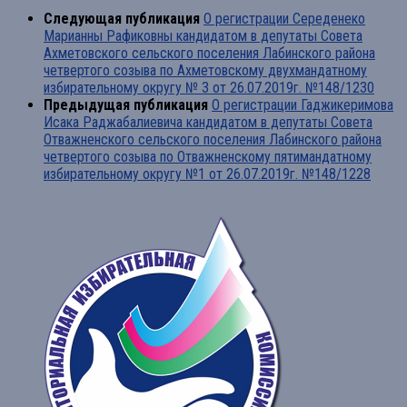
Следующая публикация
О регистрации Середенеко
Марианны Рафиковны кандидатом в депутаты Совета
Ахметовского сельского поселения Лабинского района
четвертого созыва по Ахметовскому двухмандатному
избирательному округу № 3 от 26.07.2019г. №148/1230
Предыдущая публикация
О регистрации Гаджикеримова
Исака Раджабалиевича кандидатом в депутаты Совета
Отважненского сельского поселения Лабинского района
четвертого созыва по Отважненскому пятимандатному
избирательному округу №1 от 26.07.2019г. №148/1228