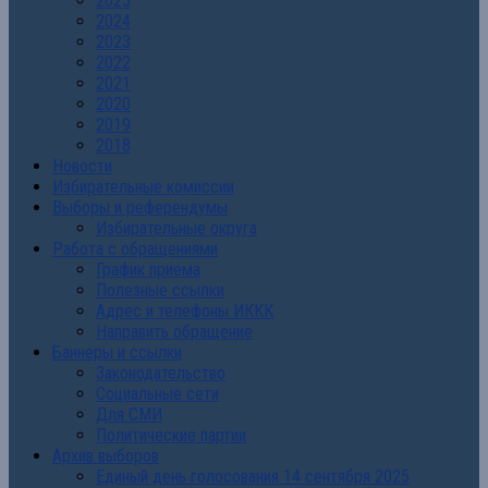
2025
2024
2023
2022
2021
2020
2019
2018
Новости
Избирательные комиссии
Выборы и референдумы
Избирательные округа
Работа с обращениями
График приема
Полезные ссылки
Адрес и телефоны ИККК
Направить обращение
Баннеры и ссылки
Законодательство
Социальные сети
Для СМИ
Политические партии
Архив выборов
Единый день голосования 14 сентября 2025