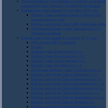
Общероссийское голосование по вопросу одобрения
изменений в Конструкцию Российской Федерации
Единый день голосования 13 сентября 2020 года
Выборы главы администрации (губернатора)
Краснодарского края
Выборы депутатов Совета МО Лабинский район
Досрочные выборы главы Харьковского с.п.
Лабинского района
Единый день голосования 8 сентября 2019 года
НПА органов МСУ о выборах
Уставы
Выборы главы Ахметовского с.п.
Выборы главы Вознесенского с.п.
Выборы главы Каладжинского с.п.
Выборы главы Упорненского с.п.
Досрочные выборы главы Сладковского с.п.
Выборы депутатов Совета Лабинского г.п.
Выборы депутатов Совета Ахметовского с.п.
Выборы депутатов Совета Владимирского с.п.
Выборы депутатов Совета Вознесенского с.п.
Выборы депутатов Совета Зассовского с.п.
Выборы депутатов Совета Каладжинского с.п.
Выборы депутатов Совета Лучевого с.п.
Выборы депутатов Совета Отважненского с.п.