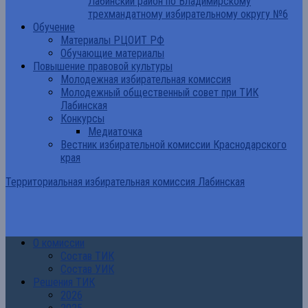
Лабинский район по Владимирскому
трехмандатному избирательному округу №6
Обучение
Материалы РЦОИТ РФ
Обучающие материалы
Повышение правовой культуры
Молодежная избирательная комиссия
Молодежный общественный совет при ТИК
Лабинская
Конкурсы
Медиаточка
Вестник избирательной комиссии Краснодарского
края
Территориальная избирательная комиссия Лабинская
О комиссии
Состав ТИК
Состав УИК
Решения ТИК
2026