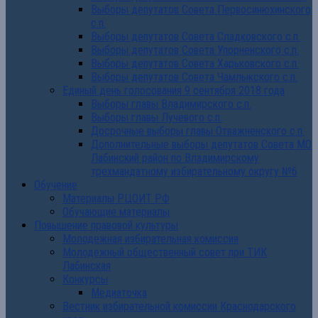
Выборы депутатов Совета Первосинюхинского
с.п.
Выборы депутатов Совета Сладковского с.п.
Выборы депутатов Совета Упорненского с.п.
Выборы депутатов Совета Харьковского с.п.
Выборы депутатов Совета Чамлыкского с.п.
Единый день голосования 9 сентября 2018 года
Выборы главы Владимирского с.п.
Выборы главы Лучевого с.п.
Досрочные выборы главы Отважненского с.п.
Дополнительные выборы депутатов Совета МО
Лабинский район по Владимирскому
трехмандатному избирательному округу №6
Обучение
Материалы РЦОИТ РФ
Обучающие материалы
Повышение правовой культуры
Молодежная избирательная комиссия
Молодежный общественный совет при ТИК
Лабинская
Конкурсы
Медиаточка
Вестник избирательной комиссии Краснодарского