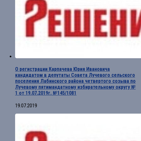
О регистрации Карпачева Юрия Ивановича
кандидатом в депутаты Совета Лучевого сельского
поселения Лабинского района четвертого созыва по
Лучевому пятимандатному избирательному округу №
1 от 19.07.2019г. №145/1081
19.07.2019