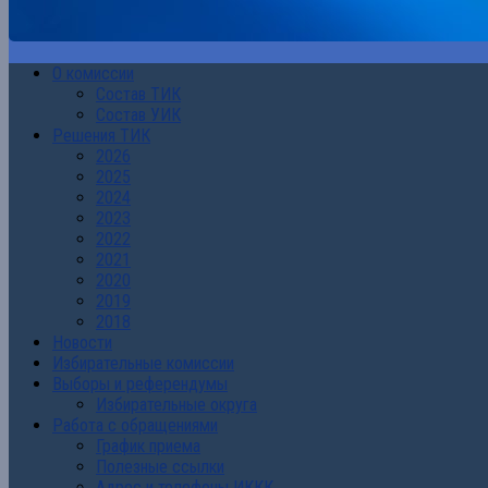
О комиссии
Состав ТИК
Состав УИК
Решения ТИК
2026
2025
2024
2023
2022
2021
2020
2019
2018
Новости
Избирательные комиссии
Выборы и референдумы
Избирательные округа
Работа с обращениями
График приема
Полезные ссылки
Адрес и телефоны ИККК