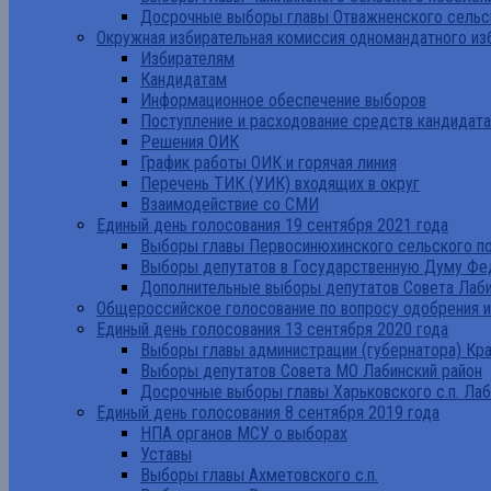
Досрочные выборы главы Отважненского сельск
Окружная избирательная комиссия одномандатного из
Избирателям
Кандидатам
Информационное обеспечение выборов
Поступление и расходование средств кандидат
Решения ОИК
График работы ОИК и горячая линия
Перечень ТИК (УИК) входящих в округ
Взаимодействие со СМИ
Единый день голосования 19 сентября 2021 года
Выборы главы Первосинюхинского сельского по
Выборы депутатов в Государственную Думу Фе
Дополнительные выборы депутатов Совета Лаби
Общероссийское голосование по вопросу одобрения 
Единый день голосования 13 сентября 2020 года
Выборы главы администрации (губернатора) Кр
Выборы депутатов Совета МО Лабинский район
Досрочные выборы главы Харьковского с.п. Лаб
Единый день голосования 8 сентября 2019 года
НПА органов МСУ о выборах
Уставы
Выборы главы Ахметовского с.п.