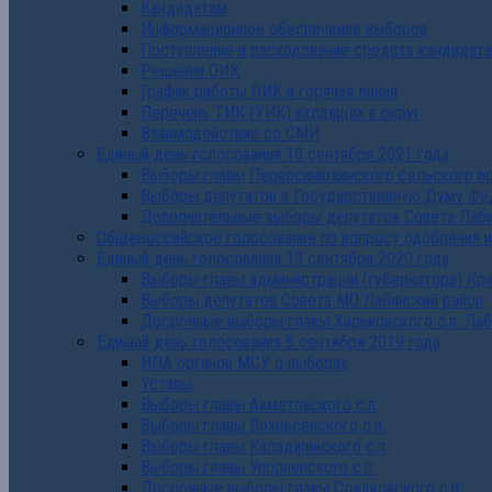
Кандидатам
Информационное обеспечение выборов
Поступление и расходование средств кандидат
Решения ОИК
График работы ОИК и горячая линия
Перечень ТИК (УИК) входящих в округ
Взаимодействие со СМИ
Единый день голосования 19 сентября 2021 года
Выборы главы Первосинюхинского сельского по
Выборы депутатов в Государственную Думу Фе
Дополнительные выборы депутатов Совета Лаби
Общероссийское голосование по вопросу одобрения 
Единый день голосования 13 сентября 2020 года
Выборы главы администрации (губернатора) Кр
Выборы депутатов Совета МО Лабинский район
Досрочные выборы главы Харьковского с.п. Лаб
Единый день голосования 8 сентября 2019 года
НПА органов МСУ о выборах
Уставы
Выборы главы Ахметовского с.п.
Выборы главы Вознесенского с.п.
Выборы главы Каладжинского с.п.
Выборы главы Упорненского с.п.
Досрочные выборы главы Сладковского с.п.