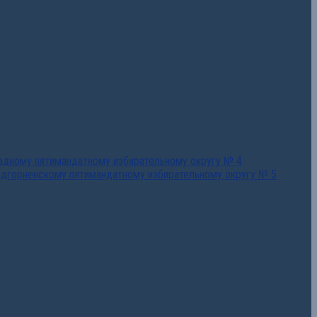
падному пятимандатному избирательному округу № 4
едгорненскому пятимандатному избирательному округу № 5