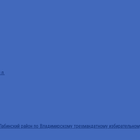
.п.
абинский район по Владимирскому трехмандатному избирательном