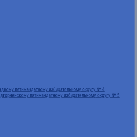
падному пятимандатному избирательному округу № 4
едгорненскому пятимандатному избирательному округу № 5