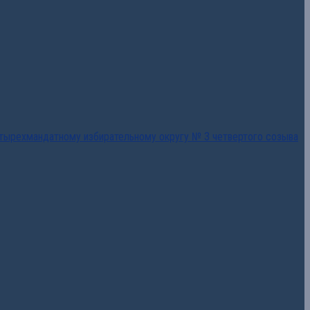
тырехмандатному избирательному округу № 3 четвертого созыва