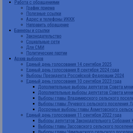
Работа с обращениями
График приема
Полезные ссылки
Адрес и телефоны ИККК
Направить обращение
Баннеры и ссылки
Законодательство
Социальные сети
Для СМИ
Политические партии
Архив выборов
Единый день голосования 14 сентября 2025
Единый день голосования 8 сентября 2024 года
Выборы Президента Российской Федерации 2024
Единый день голосования 10 сентября 2023 года
Дополнительные выборы депутатов Совета муниц
Дополнительные выборы депутатов Совета муни
Выборы главы Владимирского сельского поселе
Выборы главы Лучевого сельского поселения Л
Досрочные выборы главы Ахметовского сельско
Единый день голосования 11 сентября 2022 года
Выборы депутатов Законодательного Собрания 
Выборы главы Зассовского сельского поселени
Выборы главы Чамлыкского сельского поселени