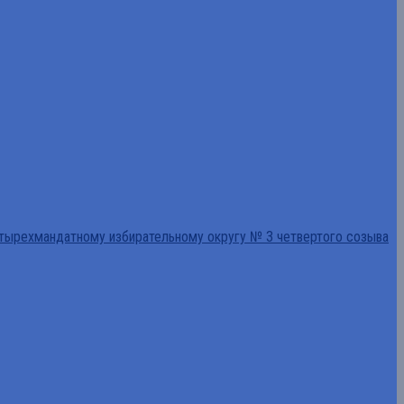
тырехмандатному избирательному округу № 3 четвертого созыва