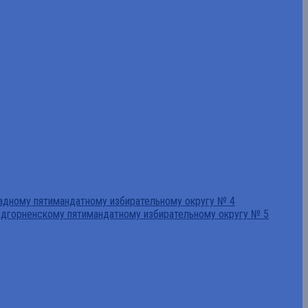
падному пятимандатному избирательному округу № 4
едгорненскому пятимандатному избирательному округу № 5