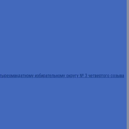
тырехмандатному избирательному округу № 3 четвертого созыва