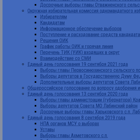
Досрочные выборы главы Отважненского сельск
Окружная избирательная комиссия одномандатного из
Избирателям
Кандидатам
Информационное обеспечение выборов
Поступление и расходование средств кандидат
Решения ОИК
График работы ОИК и горячая линия
Перечень ТИК (УИК) входящих в округ
Взаимодействие со СМИ
Единый день голосования 19 сентября 2021 года
Выборы главы Первосинюхинского сельского по
Выборы депутатов в Государственную Думу Фе
Дополнительные выборы депутатов Совета Лаби
Общероссийское голосование по вопросу одобрения 
Единый день голосования 13 сентября 2020 года
Выборы главы администрации (губернатора) Кр
Выборы депутатов Совета МО Лабинский район
Досрочные выборы главы Харьковского с.п. Лаб
Единый день голосования 8 сентября 2019 года
НПА органов МСУ о выборах
Уставы
Выборы главы Ахметовского с.п.