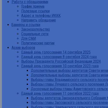
Работа с обращениями
График приема
Полезные ссылки
Адрес и телефоны ИККК
Направить обращение
Баннеры и ссылки
Законодательство
Социальные сети
Для СМИ
Политические партии
Архив выборов
Единый день голосования 14 сентября 2025
Единый день голосования 8 сентября 2024 года
Выборы Президента Российской Федерации 2024
Единый день голосования 10 сентября 2023 года
Дополнительные выборы депутатов Совета муниц
Дополнительные выборы депутатов Совета муни
Выборы главы Владимирского сельского поселе
Выборы главы Лучевого сельского поселения Л
Досрочные выборы главы Ахметовского сельско
Единый день голосования 11 сентября 2022 года
Выборы депутатов Законодательного Собрания 
Выборы главы Зассовского сельского поселени
Выборы главы Чамлыкского сельского поселени