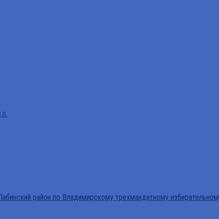
.п.
абинский район по Владимирскому трехмандатному избирательном