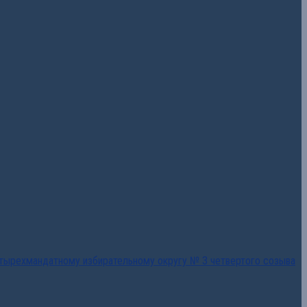
тырехмандатному избирательному округу № 3 четвертого созыва