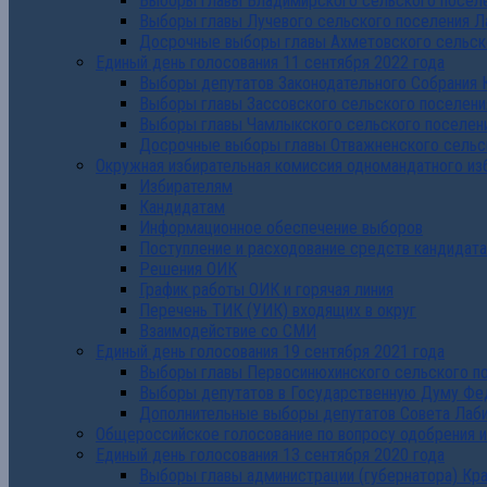
Выборы главы Владимирского сельского поселе
Выборы главы Лучевого сельского поселения Л
Досрочные выборы главы Ахметовского сельско
Единый день голосования 11 сентября 2022 года
Выборы депутатов Законодательного Собрания 
Выборы главы Зассовского сельского поселени
Выборы главы Чамлыкского сельского поселени
Досрочные выборы главы Отважненского сельск
Окружная избирательная комиссия одномандатного из
Избирателям
Кандидатам
Информационное обеспечение выборов
Поступление и расходование средств кандидат
Решения ОИК
График работы ОИК и горячая линия
Перечень ТИК (УИК) входящих в округ
Взаимодействие со СМИ
Единый день голосования 19 сентября 2021 года
Выборы главы Первосинюхинского сельского по
Выборы депутатов в Государственную Думу Фе
Дополнительные выборы депутатов Совета Лаби
Общероссийское голосование по вопросу одобрения 
Единый день голосования 13 сентября 2020 года
Выборы главы администрации (губернатора) Кр