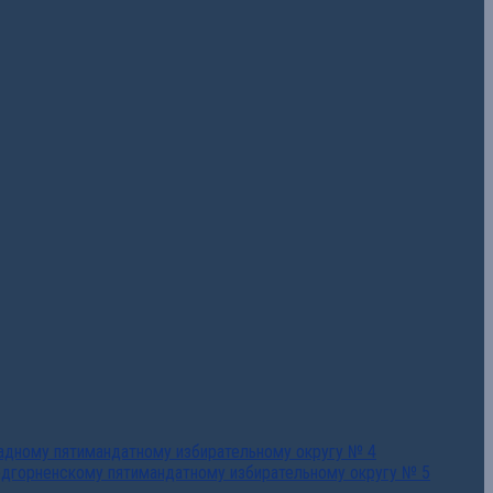
падному пятимандатному избирательному округу № 4
едгорненскому пятимандатному избирательному округу № 5