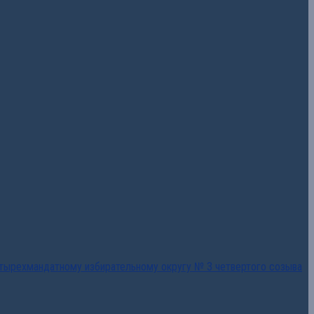
тырехмандатному избирательному округу № 3 четвертого созыва