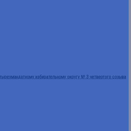
тырехмандатному избирательному округу № 3 четвертого созыва