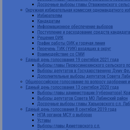
Досрочные выборы главы Отважненского сельск
Окружная избирательная комиссия одномандатного из
Избирателям
Кандидатам
Информационное обеспечение выборов
Поступление и расходование средств кандидат
Решения ОИК
График работы ОИК и горячая линия
Перечень ТИК (УИК) входящих в округ
Взаимодействие со СМИ
Единый день голосования 19 сентября 2021 года
Выборы главы Первосинюхинского сельского по
Выборы депутатов в Государственную Думу Фе
Дополнительные выборы депутатов Совета Лаби
Общероссийское голосование по вопросу одобрения 
Единый день голосования 13 сентября 2020 года
Выборы главы администрации (губернатора) Кр
Выборы депутатов Совета МО Лабинский район
Досрочные выборы главы Харьковского с.п. Лаб
Единый день голосования 8 сентября 2019 года
НПА органов МСУ о выборах
Уставы
Выборы главы Ахметовского с.п.