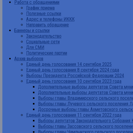
Работа с обращениями
График приема
Полезные ссылки
Адрес и телефоны ИККК
Направить обращение
Баннеры и ссылки
Законодательство
Социальные сети
Для СМИ
Политические партии
Архив выборов
Единый день голосования 14 сентября 2025
Единый день голосования 8 сентября 2024 года
Выборы Президента Российской Федерации 2024
Единый день голосования 10 сентября 2023 года
Дополнительные выборы депутатов Совета муниц
Дополнительные выборы депутатов Совета муни
Выборы главы Владимирского сельского поселе
Выборы главы Лучевого сельского поселения Л
Досрочные выборы главы Ахметовского сельско
Единый день голосования 11 сентября 2022 года
Выборы депутатов Законодательного Собрания 
Выборы главы Зассовского сельского поселени
Выборы главы Чамлыкского сельского поселени