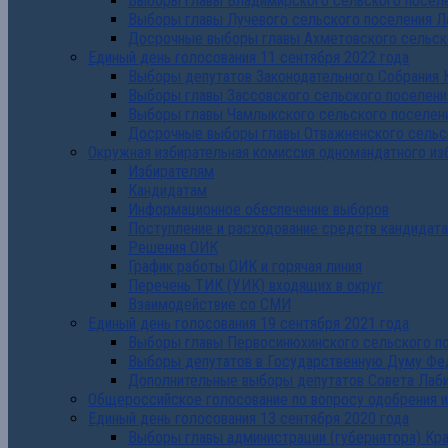
Выборы главы Владимирского сельского поселе
Выборы главы Лучевого сельского поселения Л
Досрочные выборы главы Ахметовского сельско
Единый день голосования 11 сентября 2022 года
Выборы депутатов Законодательного Собрания 
Выборы главы Зассовского сельского поселени
Выборы главы Чамлыкского сельского поселени
Досрочные выборы главы Отважненского сельск
Окружная избирательная комиссия одномандатного из
Избирателям
Кандидатам
Информационное обеспечение выборов
Поступление и расходование средств кандидат
Решения ОИК
График работы ОИК и горячая линия
Перечень ТИК (УИК) входящих в округ
Взаимодействие со СМИ
Единый день голосования 19 сентября 2021 года
Выборы главы Первосинюхинского сельского по
Выборы депутатов в Государственную Думу Фе
Дополнительные выборы депутатов Совета Лаби
Общероссийское голосование по вопросу одобрения 
Единый день голосования 13 сентября 2020 года
Выборы главы администрации (губернатора) Кр