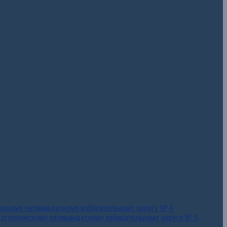
падному пятимандатному избирательному округу № 4
едгорненскому пятимандатному избирательному округу № 5