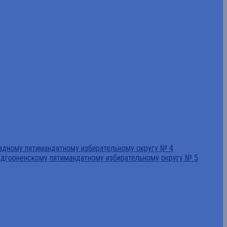
падному пятимандатному избирательному округу № 4
едгорненскому пятимандатному избирательному округу № 5