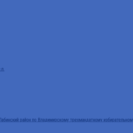
.п.
абинский район по Владимирскому трехмандатному избирательном