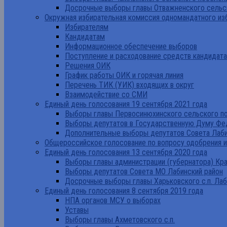
Досрочные выборы главы Отважненского сельск
Окружная избирательная комиссия одномандатного из
Избирателям
Кандидатам
Информационное обеспечение выборов
Поступление и расходование средств кандидат
Решения ОИК
График работы ОИК и горячая линия
Перечень ТИК (УИК) входящих в округ
Взаимодействие со СМИ
Единый день голосования 19 сентября 2021 года
Выборы главы Первосинюхинского сельского по
Выборы депутатов в Государственную Думу Фе
Дополнительные выборы депутатов Совета Лаби
Общероссийское голосование по вопросу одобрения 
Единый день голосования 13 сентября 2020 года
Выборы главы администрации (губернатора) Кр
Выборы депутатов Совета МО Лабинский район
Досрочные выборы главы Харьковского с.п. Лаб
Единый день голосования 8 сентября 2019 года
НПА органов МСУ о выборах
Уставы
Выборы главы Ахметовского с.п.