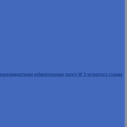
тырехмандатному избирательному округу № 3 четвертого созыва