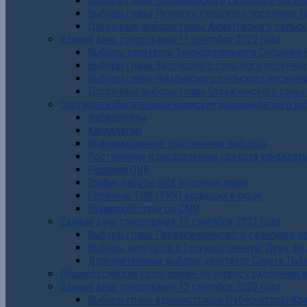
Выборы главы Владимирского сельского поселе
Выборы главы Лучевого сельского поселения Л
Досрочные выборы главы Ахметовского сельско
Единый день голосования 11 сентября 2022 года
Выборы депутатов Законодательного Собрания 
Выборы главы Зассовского сельского поселени
Выборы главы Чамлыкского сельского поселени
Досрочные выборы главы Отважненского сельск
Окружная избирательная комиссия одномандатного из
Избирателям
Кандидатам
Информационное обеспечение выборов
Поступление и расходование средств кандидат
Решения ОИК
График работы ОИК и горячая линия
Перечень ТИК (УИК) входящих в округ
Взаимодействие со СМИ
Единый день голосования 19 сентября 2021 года
Выборы главы Первосинюхинского сельского по
Выборы депутатов в Государственную Думу Фе
Дополнительные выборы депутатов Совета Лаби
Общероссийское голосование по вопросу одобрения 
Единый день голосования 13 сентября 2020 года
Выборы главы администрации (губернатора) Кр