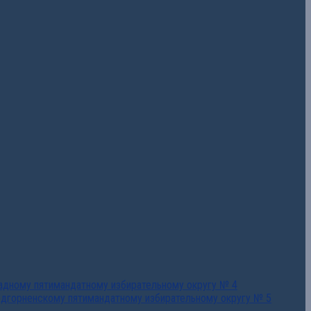
падному пятимандатному избирательному округу № 4
едгорненскому пятимандатному избирательному округу № 5