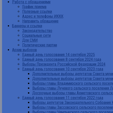
Работа с обращениями
График приема
Полезные ссылки
Адрес и телефоны ИККК
Направить обращение
Баннеры и ссылки
Законодательство
Социальные сети
Для СМИ
Политические партии
Архив выборов
Единый день голосования 14 сентября 2025
Единый день голосования 8 сентября 2024 года
Выборы Президента Российской Федерации 2024
Единый день голосования 10 сентября 2023 года
Дополнительные выборы депутатов Совета муниц
Дополнительные выборы депутатов Совета муни
Выборы главы Владимирского сельского поселе
Выборы главы Лучевого сельского поселения Л
Досрочные выборы главы Ахметовского сельско
Единый день голосования 11 сентября 2022 года
Выборы депутатов Законодательного Собрания 
Выборы главы Зассовского сельского поселени
Выборы главы Чамлыкского сельского поселени