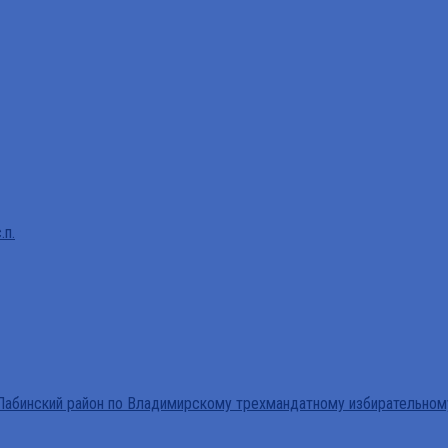
.п.
абинский район по Владимирскому трехмандатному избирательном