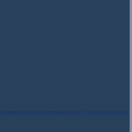
тырехмандатному избирательному округу № 3 четвертого созыва