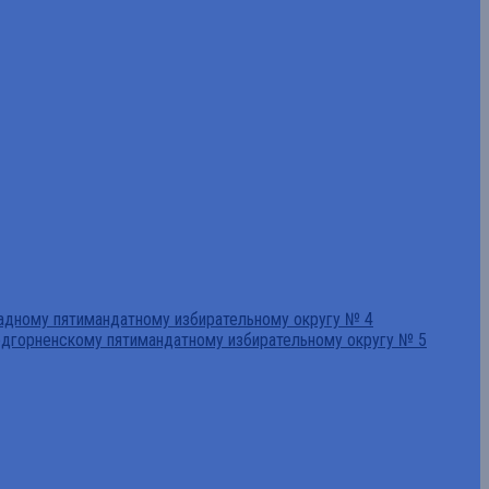
падному пятимандатному избирательному округу № 4
едгорненскому пятимандатному избирательному округу № 5