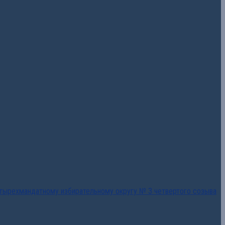
тырехмандатному избирательному округу № 3 четвертого созыва