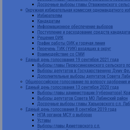
Досрочные выборы главы Отважненского сельск
Окружная избирательная комиссия одномандатного из
Избирателям
Кандидатам
Информационное обеспечение выборов
Поступление и расходование средств кандидат
Решения ОИК
График работы ОИК и горячая линия
Перечень ТИК (УИК) входящих в округ
Взаимодействие со СМИ
Единый день голосования 19 сентября 2021 года
Выборы главы Первосинюхинского сельского по
Выборы депутатов в Государственную Думу Фе
Дополнительные выборы депутатов Совета Лаби
Общероссийское голосование по вопросу одобрения 
Единый день голосования 13 сентября 2020 года
Выборы главы администрации (губернатора) Кр
Выборы депутатов Совета МО Лабинский район
Досрочные выборы главы Харьковского с.п. Лаб
Единый день голосования 8 сентября 2019 года
НПА органов МСУ о выборах
Уставы
Выборы главы Ахметовского с.п.