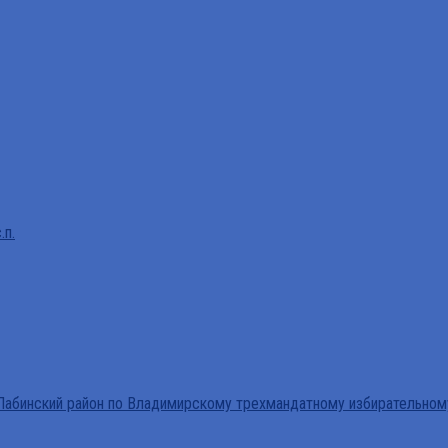
.п.
абинский район по Владимирскому трехмандатному избирательном