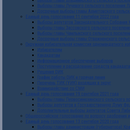
Выборы главы Владимирского сельского поселе
Выборы главы Лучевого сельского поселения Л
Досрочные выборы главы Ахметовского сельско
Единый день голосования 11 сентября 2022 года
Выборы депутатов Законодательного Собрания 
Выборы главы Зассовского сельского поселени
Выборы главы Чамлыкского сельского поселени
Досрочные выборы главы Отважненского сельск
Окружная избирательная комиссия одномандатного из
Избирателям
Кандидатам
Информационное обеспечение выборов
Поступление и расходование средств кандидат
Решения ОИК
График работы ОИК и горячая линия
Перечень ТИК (УИК) входящих в округ
Взаимодействие со СМИ
Единый день голосования 19 сентября 2021 года
Выборы главы Первосинюхинского сельского по
Выборы депутатов в Государственную Думу Фе
Дополнительные выборы депутатов Совета Лаби
Общероссийское голосование по вопросу одобрения 
Единый день голосования 13 сентября 2020 года
Выборы главы администрации (губернатора) Кр