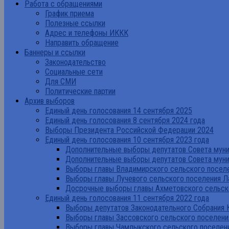
Работа с обращениями
График приема
Полезные ссылки
Адрес и телефоны ИККК
Направить обращение
Баннеры и ссылки
Законодательство
Социальные сети
Для СМИ
Политические партии
Архив выборов
Единый день голосования 14 сентября 2025
Единый день голосования 8 сентября 2024 года
Выборы Президента Российской Федерации 2024
Единый день голосования 10 сентября 2023 года
Дополнительные выборы депутатов Совета муниц
Дополнительные выборы депутатов Совета муни
Выборы главы Владимирского сельского поселе
Выборы главы Лучевого сельского поселения Л
Досрочные выборы главы Ахметовского сельско
Единый день голосования 11 сентября 2022 года
Выборы депутатов Законодательного Собрания 
Выборы главы Зассовского сельского поселени
Выборы главы Чамлыкского сельского поселени