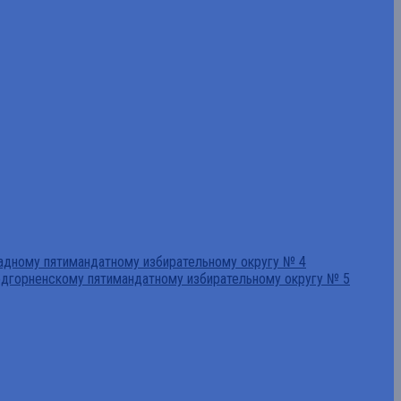
падному пятимандатному избирательному округу № 4
едгорненскому пятимандатному избирательному округу № 5