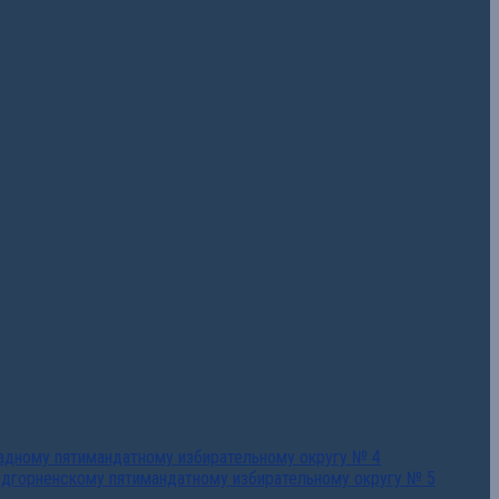
падному пятимандатному избирательному округу № 4
едгорненскому пятимандатному избирательному округу № 5