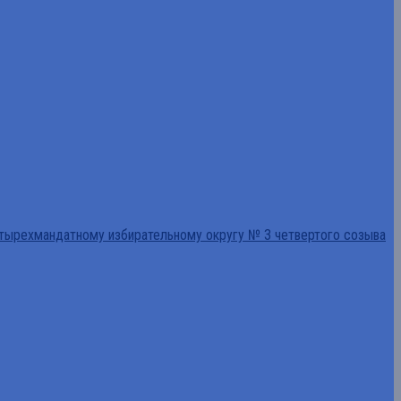
тырехмандатному избирательному округу № 3 четвертого созыва