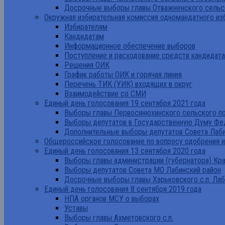
Досрочные выборы главы Отважненского сельск
Окружная избирательная комиссия одномандатного из
Избирателям
Кандидатам
Информационное обеспечение выборов
Поступление и расходование средств кандидат
Решения ОИК
График работы ОИК и горячая линия
Перечень ТИК (УИК) входящих в округ
Взаимодействие со СМИ
Единый день голосования 19 сентября 2021 года
Выборы главы Первосинюхинского сельского по
Выборы депутатов в Государственную Думу Фе
Дополнительные выборы депутатов Совета Лаби
Общероссийское голосование по вопросу одобрения 
Единый день голосования 13 сентября 2020 года
Выборы главы администрации (губернатора) Кр
Выборы депутатов Совета МО Лабинский район
Досрочные выборы главы Харьковского с.п. Лаб
Единый день голосования 8 сентября 2019 года
НПА органов МСУ о выборах
Уставы
Выборы главы Ахметовского с.п.