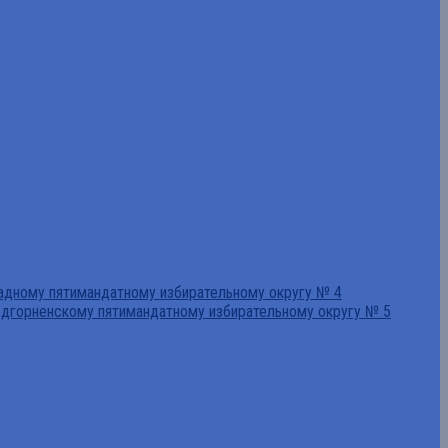
падному пятимандатному избирательному округу № 4
едгорненскому пятимандатному избирательному округу № 5