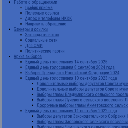
Работа с обращениями
График приема
Полезные ссылки
Адрес и телефоны ИККК
Направить обращение
Баннеры и ссылки
Законодательство
Социальные сети
Для СМИ
Политические партии
Архив выборов
Единый день голосования 14 сентября 2025
Единый день голосования 8 сентября 2024 года
Выборы Президента Российской Федерации 2024
Единый день голосования 10 сентября 2023 года
Дополнительные выборы депутатов Совета муниц
Дополнительные выборы депутатов Совета муни
Выборы главы Владимирского сельского поселе
Выборы главы Лучевого сельского поселения Л
Досрочные выборы главы Ахметовского сельско
Единый день голосования 11 сентября 2022 года
Выборы депутатов Законодательного Собрания 
Выборы главы Зассовского сельского поселени
Выборы главы Чамлыкского сельского поселени