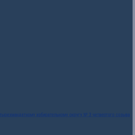
тырехмандатному избирательному округу № 3 четвертого созыва