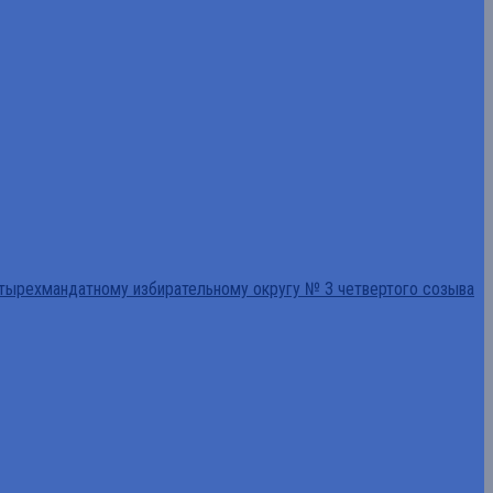
тырехмандатному избирательному округу № 3 четвертого созыва