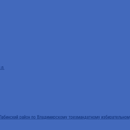
.п.
абинский район по Владимирскому трехмандатному избирательном