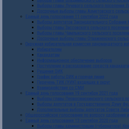
Выборы главы Владимирского сельского поселе
Выборы главы Лучевого сельского поселения Л
Досрочные выборы главы Ахметовского сельско
Единый день голосования 11 сентября 2022 года
Выборы депутатов Законодательного Собрания 
Выборы главы Зассовского сельского поселени
Выборы главы Чамлыкского сельского поселени
Досрочные выборы главы Отважненского сельск
Окружная избирательная комиссия одномандатного из
Избирателям
Кандидатам
Информационное обеспечение выборов
Поступление и расходование средств кандидат
Решения ОИК
График работы ОИК и горячая линия
Перечень ТИК (УИК) входящих в округ
Взаимодействие со СМИ
Единый день голосования 19 сентября 2021 года
Выборы главы Первосинюхинского сельского по
Выборы депутатов в Государственную Думу Фе
Дополнительные выборы депутатов Совета Лаби
Общероссийское голосование по вопросу одобрения 
Единый день голосования 13 сентября 2020 года
Выборы главы администрации (губернатора) Кр