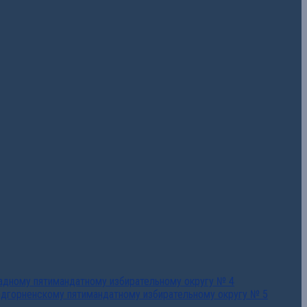
падному пятимандатному избирательному округу № 4
едгорненскому пятимандатному избирательному округу № 5