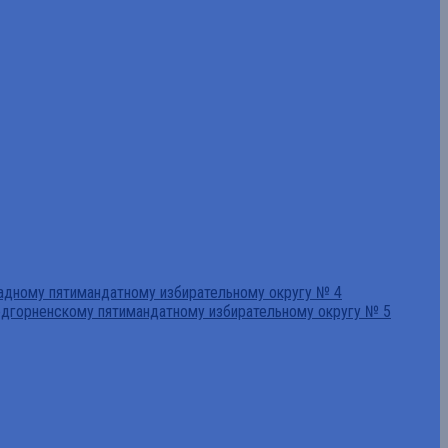
падному пятимандатному избирательному округу № 4
едгорненскому пятимандатному избирательному округу № 5