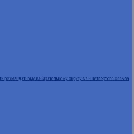
тырехмандатному избирательному округу № 3 четвертого созыва