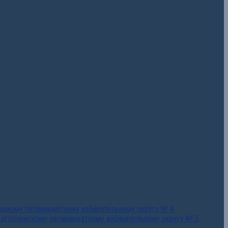
падному пятимандатному избирательному округу № 4
едгорненскому пятимандатному избирательному округу № 5