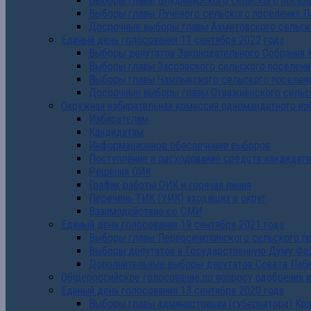
Выборы главы Владимирского сельского поселе
Выборы главы Лучевого сельского поселения Л
Досрочные выборы главы Ахметовского сельско
Единый день голосования 11 сентября 2022 года
Выборы депутатов Законодательного Собрания 
Выборы главы Зассовского сельского поселени
Выборы главы Чамлыкского сельского поселени
Досрочные выборы главы Отважненского сельск
Окружная избирательная комиссия одномандатного из
Избирателям
Кандидатам
Информационное обеспечение выборов
Поступление и расходование средств кандидат
Решения ОИК
График работы ОИК и горячая линия
Перечень ТИК (УИК) входящих в округ
Взаимодействие со СМИ
Единый день голосования 19 сентября 2021 года
Выборы главы Первосинюхинского сельского по
Выборы депутатов в Государственную Думу Фе
Дополнительные выборы депутатов Совета Лаби
Общероссийское голосование по вопросу одобрения 
Единый день голосования 13 сентября 2020 года
Выборы главы администрации (губернатора) Кр