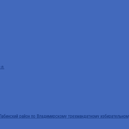
.п.
абинский район по Владимирскому трехмандатному избирательном