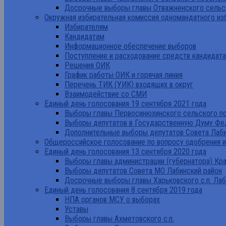
Досрочные выборы главы Отважненского сельск
Окружная избирательная комиссия одномандатного из
Избирателям
Кандидатам
Информационное обеспечение выборов
Поступление и расходование средств кандидат
Решения ОИК
График работы ОИК и горячая линия
Перечень ТИК (УИК) входящих в округ
Взаимодействие со СМИ
Единый день голосования 19 сентября 2021 года
Выборы главы Первосинюхинского сельского по
Выборы депутатов в Государственную Думу Фе
Дополнительные выборы депутатов Совета Лаби
Общероссийское голосование по вопросу одобрения 
Единый день голосования 13 сентября 2020 года
Выборы главы администрации (губернатора) Кр
Выборы депутатов Совета МО Лабинский район
Досрочные выборы главы Харьковского с.п. Лаб
Единый день голосования 8 сентября 2019 года
НПА органов МСУ о выборах
Уставы
Выборы главы Ахметовского с.п.