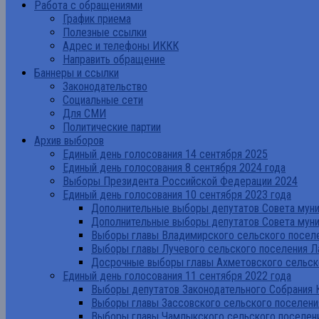
Работа с обращениями
График приема
Полезные ссылки
Адрес и телефоны ИККК
Направить обращение
Баннеры и ссылки
Законодательство
Социальные сети
Для СМИ
Политические партии
Архив выборов
Единый день голосования 14 сентября 2025
Единый день голосования 8 сентября 2024 года
Выборы Президента Российской Федерации 2024
Единый день голосования 10 сентября 2023 года
Дополнительные выборы депутатов Совета муниц
Дополнительные выборы депутатов Совета муни
Выборы главы Владимирского сельского поселе
Выборы главы Лучевого сельского поселения Л
Досрочные выборы главы Ахметовского сельско
Единый день голосования 11 сентября 2022 года
Выборы депутатов Законодательного Собрания 
Выборы главы Зассовского сельского поселени
Выборы главы Чамлыкского сельского поселени