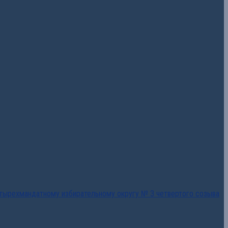
тырехмандатному избирательному округу № 3 четвертого созыва