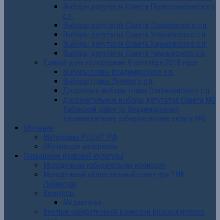
Выборы депутатов Совета Первосинюхинского
с.п.
Выборы депутатов Совета Сладковского с.п.
Выборы депутатов Совета Упорненского с.п.
Выборы депутатов Совета Харьковского с.п.
Выборы депутатов Совета Чамлыкского с.п.
Единый день голосования 9 сентября 2018 года
Выборы главы Владимирского с.п.
Выборы главы Лучевого с.п.
Досрочные выборы главы Отважненского с.п.
Дополнительные выборы депутатов Совета МО
Лабинский район по Владимирскому
трехмандатному избирательному округу №6
Обучение
Материалы РЦОИТ РФ
Обучающие материалы
Повышение правовой культуры
Молодежная избирательная комиссия
Молодежный общественный совет при ТИК
Лабинская
Конкурсы
Медиаточка
Вестник избирательной комиссии Краснодарского