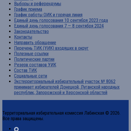
Выборы и референдумы
График приема
График работы ОИК и горячая линия
Единый день голосования 10 сентября 2023 года
Единый день голосования 7 — 8 сентября 2024
Законодательство
Контакты
Направить обращение
Перечень ТИК (УИК) входящих в округ
Полезные ссылки
Политические партии
Резерв составов УИК
Состав ТИК
Социальные сети
Экстерриториальный избирательный участок № 8062
принимает избирателей Донецкой, Луганской народных
республик, Запорожской и Херсонской областей
Территориальная избирательная комиссия Лабинская © 2026.
Все права защищены.