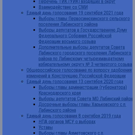
Перечень ТИК (УИК) входящих в округ
Взаимодействие со СМИ
Единый день голосования 19 сентября 2021 года
Выборы главы Первосинюхинского сельского
поселения Лабинского района
Выборы депутатов в Государственную Думу
Федерального Собрания Российской
Федерации восьмого созыва
Дополнительные выборы депутатов Совета
Лабинского городского поселения Лабинского
района по Лабинскому четырехмандатному
избирательному округу № 3 четвертого созыва
Общероссийское голосование по вопросу одобрения
изменений в Конструкцию Российской Федерации
Единый день голосования 13 сентября 2020 года
Выборы главы администрации (губернатора)
Краснодарского края
Выборы депутатов Совета МО Лабинский район
Досрочные выборы главы Харьковского с.п.
Лабинского района
Единый день голосования 8 сентября 2019 года
НПА органов МСУ о выборах
Уставы
Выборы главы Ахметовского с.п.