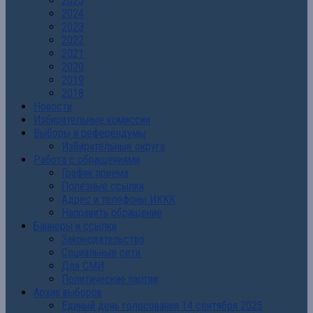
2025
2024
2023
2022
2021
2020
2019
2018
Новости
Избирательные комиссии
Выборы и референдумы
Избирательные округа
Работа с обращениями
График приема
Полезные ссылки
Адрес и телефоны ИККК
Направить обращение
Баннеры и ссылки
Законодательство
Социальные сети
Для СМИ
Политические партии
Архив выборов
Единый день голосования 14 сентября 2025