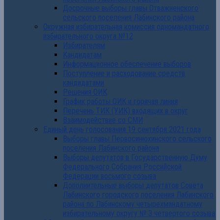
Досрочные выборы главы Отважненского
сельского поселения Лабинского района
Окружная избирательная комиссия одномандатного
избирательного округа №12
Избирателям
Кандидатам
Информационное обеспечение выборов
Поступление и расходование средств
кандидатами
Решения ОИК
График работы ОИК и горячая линия
Перечень ТИК (УИК) входящих в округ
Взаимодействие со СМИ
Единый день голосования 19 сентября 2021 года
Выборы главы Первосинюхинского сельского
поселения Лабинского района
Выборы депутатов в Государственную Думу
Федерального Собрания Российской
Федерации восьмого созыва
Дополнительные выборы депутатов Совета
Лабинского городского поселения Лабинского
района по Лабинскому четырехмандатному
избирательному округу № 3 четвертого созыва