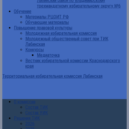
Лабинский район по Владимирскому
трехмандатному избирательному округу №6
Обучение
Материалы РЦОИТ РФ
Обучающие материалы
Повышение правовой культуры
Молодежная избирательная комиссия
Молодежный общественный совет при ТИК
Лабинская
Конкурсы
Медиаточка
Вестник избирательной комиссии Краснодарского
края
Территориальная избирательная комиссия Лабинская
О комиссии
Состав ТИК
Состав УИК
Решения ТИК
2026