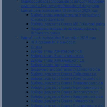
Общероссийское голосование по вопросу одобрения
изменений в Конструкцию Российской Федерации
Единый день голосования 13 сентября 2020 года
Выборы главы администрации (губернатора)
Краснодарского края
Выборы депутатов Совета МО Лабинский район
Досрочные выборы главы Харьковского с.п.
Лабинского района
Единый день голосования 8 сентября 2019 года
НПА органов МСУ о выборах
Уставы
Выборы главы Ахметовского с.п.
Выборы главы Вознесенского с.п.
Выборы главы Каладжинского с.п.
Выборы главы Упорненского с.п.
Досрочные выборы главы Сладковского с.п.
Выборы депутатов Совета Лабинского г.п.
Выборы депутатов Совета Ахметовского с.п.
Выборы депутатов Совета Владимирского с.п.
Выборы депутатов Совета Вознесенского с.п.
Выборы депутатов Совета Зассовского с.п.
Выборы депутатов Совета Каладжинского с.п.
Выборы депутатов Совета Лучевого с.п.
Выборы депутатов Совета Отважненского с.п.