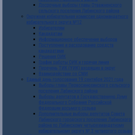
Досрочные выборы главы Отважненского
сельского поселения Лабинского района
Окружная избирательная комиссия одномандатного
избирательного округа №12
Избирателям
Кандидатам
Информационное обеспечение выборов
Поступление и расходование средств
кандидатами
Решения ОИК
График работы ОИК и горячая линия
Перечень ТИК (УИК) входящих в округ
Взаимодействие со СМИ
Единый день голосования 19 сентября 2021 года
Выборы главы Первосинюхинского сельского
поселения Лабинского района
Выборы депутатов в Государственную Думу
Федерального Собрания Российской
Федерации восьмого созыва
Дополнительные выборы депутатов Совета
Лабинского городского поселения Лабинского
района по Лабинскому четырехмандатному
избирательному округу № 3 четвертого созыва