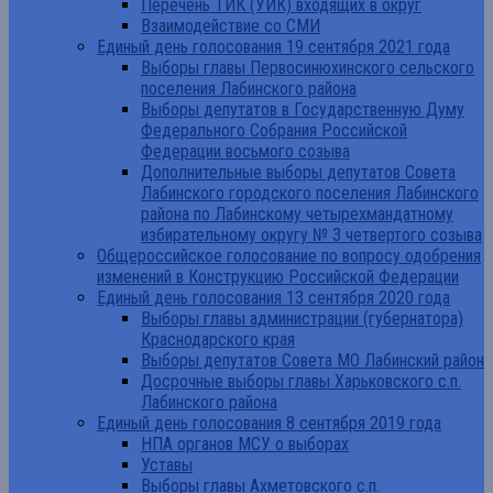
Перечень ТИК (УИК) входящих в округ
Взаимодействие со СМИ
Единый день голосования 19 сентября 2021 года
Выборы главы Первосинюхинского сельского
поселения Лабинского района
Выборы депутатов в Государственную Думу
Федерального Собрания Российской
Федерации восьмого созыва
Дополнительные выборы депутатов Совета
Лабинского городского поселения Лабинского
района по Лабинскому четырехмандатному
избирательному округу № 3 четвертого созыва
Общероссийское голосование по вопросу одобрения
изменений в Конструкцию Российской Федерации
Единый день голосования 13 сентября 2020 года
Выборы главы администрации (губернатора)
Краснодарского края
Выборы депутатов Совета МО Лабинский район
Досрочные выборы главы Харьковского с.п.
Лабинского района
Единый день голосования 8 сентября 2019 года
НПА органов МСУ о выборах
Уставы
Выборы главы Ахметовского с.п.