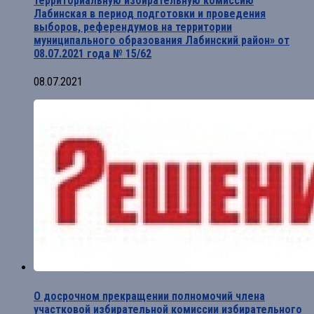
территориальную избирательную комиссию
Лабинская в период подготовки и проведения
выборов, референдумов на территории
муниципального образования Лабинский район» от
08.07.2021 года № 15/62
08.07.2021
О досрочном прекращении полномочий члена
участковой избирательной комиссии избирательного