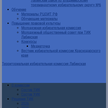
Лабинский район по Владимирскому
трехмандатному избирательному округу №6
Обучение
Материалы РЦОИТ РФ
Обучающие материалы
Повышение правовой культуры
Молодежная избирательная комиссия
Молодежный общественный совет при ТИК
Лабинская
Конкурсы
Медиаточка
Вестник избирательной комиссии Краснодарского
края
Территориальная избирательная комиссия Лабинская
О комиссии
Состав ТИК
Состав УИК
Решения ТИК
2026