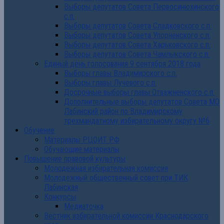
Выборы депутатов Совета Первосинюхинского
с.п.
Выборы депутатов Совета Сладковского с.п.
Выборы депутатов Совета Упорненского с.п.
Выборы депутатов Совета Харьковского с.п.
Выборы депутатов Совета Чамлыкского с.п.
Единый день голосования 9 сентября 2018 года
Выборы главы Владимирского с.п.
Выборы главы Лучевого с.п.
Досрочные выборы главы Отважненского с.п.
Дополнительные выборы депутатов Совета МО
Лабинский район по Владимирскому
трехмандатному избирательному округу №6
Обучение
Материалы РЦОИТ РФ
Обучающие материалы
Повышение правовой культуры
Молодежная избирательная комиссия
Молодежный общественный совет при ТИК
Лабинская
Конкурсы
Медиаточка
Вестник избирательной комиссии Краснодарского