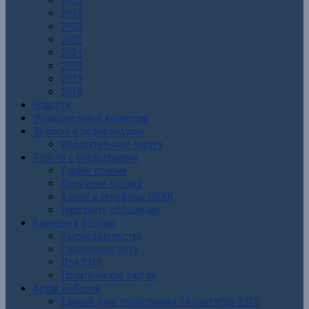
2025
2024
2023
2022
2021
2020
2019
2018
Новости
Избирательные комиссии
Выборы и референдумы
Избирательные округа
Работа с обращениями
График приема
Полезные ссылки
Адрес и телефоны ИККК
Направить обращение
Баннеры и ссылки
Законодательство
Социальные сети
Для СМИ
Политические партии
Архив выборов
Единый день голосования 14 сентября 2025