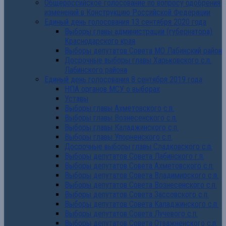
Общероссийское голосование по вопросу одобрения
изменений в Конструкцию Российской Федерации
Единый день голосования 13 сентября 2020 года
Выборы главы администрации (губернатора)
Краснодарского края
Выборы депутатов Совета МО Лабинский район
Досрочные выборы главы Харьковского с.п.
Лабинского района
Единый день голосования 8 сентября 2019 года
НПА органов МСУ о выборах
Уставы
Выборы главы Ахметовского с.п.
Выборы главы Вознесенского с.п.
Выборы главы Каладжинского с.п.
Выборы главы Упорненского с.п.
Досрочные выборы главы Сладковского с.п.
Выборы депутатов Совета Лабинского г.п.
Выборы депутатов Совета Ахметовского с.п.
Выборы депутатов Совета Владимирского с.п.
Выборы депутатов Совета Вознесенского с.п.
Выборы депутатов Совета Зассовского с.п.
Выборы депутатов Совета Каладжинского с.п.
Выборы депутатов Совета Лучевого с.п.
Выборы депутатов Совета Отважненского с.п.