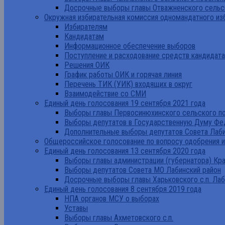
Досрочные выборы главы Отважненского сельск
Окружная избирательная комиссия одномандатного из
Избирателям
Кандидатам
Информационное обеспечение выборов
Поступление и расходование средств кандидат
Решения ОИК
График работы ОИК и горячая линия
Перечень ТИК (УИК) входящих в округ
Взаимодействие со СМИ
Единый день голосования 19 сентября 2021 года
Выборы главы Первосинюхинского сельского по
Выборы депутатов в Государственную Думу Фе
Дополнительные выборы депутатов Совета Лаби
Общероссийское голосование по вопросу одобрения 
Единый день голосования 13 сентября 2020 года
Выборы главы администрации (губернатора) Кр
Выборы депутатов Совета МО Лабинский район
Досрочные выборы главы Харьковского с.п. Лаб
Единый день голосования 8 сентября 2019 года
НПА органов МСУ о выборах
Уставы
Выборы главы Ахметовского с.п.