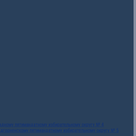
падному пятимандатному избирательному округу № 4
едгорненскому пятимандатному избирательному округу № 5