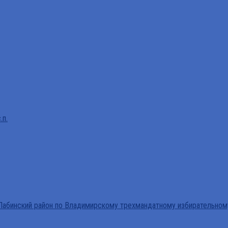
.п.
абинский район по Владимирскому трехмандатному избирательном