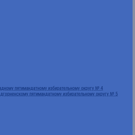
падному пятимандатному избирательному округу № 4
едгорненскому пятимандатному избирательному округу № 5