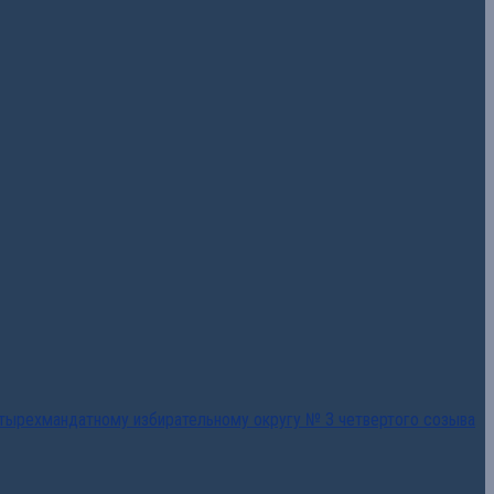
тырехмандатному избирательному округу № 3 четвертого созыва