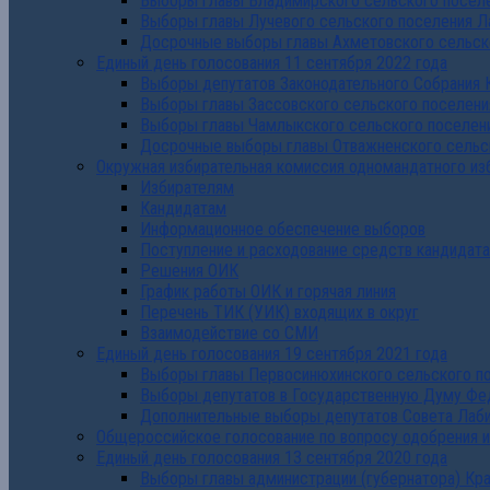
Выборы главы Владимирского сельского поселе
Выборы главы Лучевого сельского поселения Л
Досрочные выборы главы Ахметовского сельско
Единый день голосования 11 сентября 2022 года
Выборы депутатов Законодательного Собрания 
Выборы главы Зассовского сельского поселени
Выборы главы Чамлыкского сельского поселени
Досрочные выборы главы Отважненского сельск
Окружная избирательная комиссия одномандатного из
Избирателям
Кандидатам
Информационное обеспечение выборов
Поступление и расходование средств кандидат
Решения ОИК
График работы ОИК и горячая линия
Перечень ТИК (УИК) входящих в округ
Взаимодействие со СМИ
Единый день голосования 19 сентября 2021 года
Выборы главы Первосинюхинского сельского по
Выборы депутатов в Государственную Думу Фе
Дополнительные выборы депутатов Совета Лаби
Общероссийское голосование по вопросу одобрения 
Единый день голосования 13 сентября 2020 года
Выборы главы администрации (губернатора) Кр