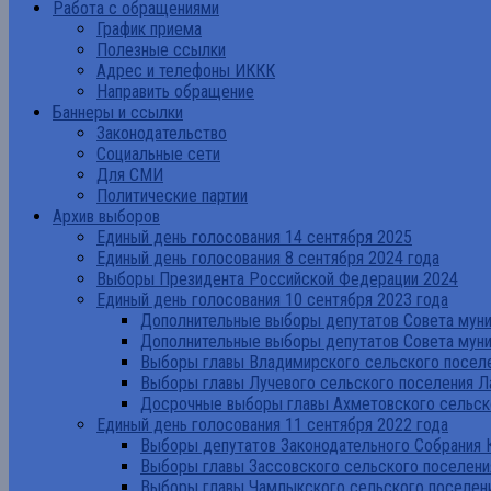
Работа с обращениями
График приема
Полезные ссылки
Адрес и телефоны ИККК
Направить обращение
Баннеры и ссылки
Законодательство
Социальные сети
Для СМИ
Политические партии
Архив выборов
Единый день голосования 14 сентября 2025
Единый день голосования 8 сентября 2024 года
Выборы Президента Российской Федерации 2024
Единый день голосования 10 сентября 2023 года
Дополнительные выборы депутатов Совета муниц
Дополнительные выборы депутатов Совета муни
Выборы главы Владимирского сельского поселе
Выборы главы Лучевого сельского поселения Л
Досрочные выборы главы Ахметовского сельско
Единый день голосования 11 сентября 2022 года
Выборы депутатов Законодательного Собрания 
Выборы главы Зассовского сельского поселени
Выборы главы Чамлыкского сельского поселени