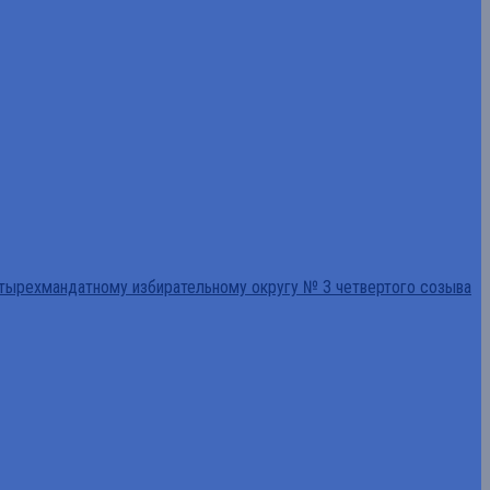
тырехмандатному избирательному округу № 3 четвертого созыва