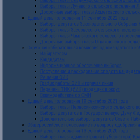
Выборы главы Владимирского сельского поселе
Выборы главы Лучевого сельского поселения Л
Досрочные выборы главы Ахметовского сельско
Единый день голосования 11 сентября 2022 года
Выборы депутатов Законодательного Собрания 
Выборы главы Зассовского сельского поселени
Выборы главы Чамлыкского сельского поселени
Досрочные выборы главы Отважненского сельск
Окружная избирательная комиссия одномандатного из
Избирателям
Кандидатам
Информационное обеспечение выборов
Поступление и расходование средств кандидат
Решения ОИК
График работы ОИК и горячая линия
Перечень ТИК (УИК) входящих в округ
Взаимодействие со СМИ
Единый день голосования 19 сентября 2021 года
Выборы главы Первосинюхинского сельского по
Выборы депутатов в Государственную Думу Фе
Дополнительные выборы депутатов Совета Лаби
Общероссийское голосование по вопросу одобрения 
Единый день голосования 13 сентября 2020 года
Выборы главы администрации (губернатора) Кр