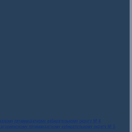
падному пятимандатному избирательному округу № 4
едгорненскому пятимандатному избирательному округу № 5