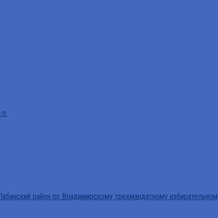
.п.
абинский район по Владимирскому трехмандатному избирательном