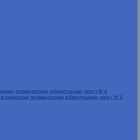
падному пятимандатному избирательному округу № 4
едгорненскому пятимандатному избирательному округу № 5