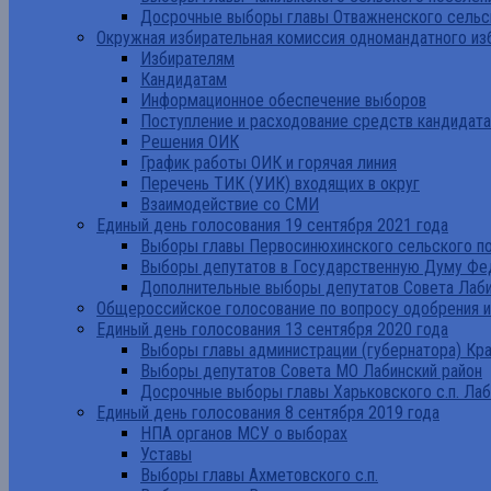
Досрочные выборы главы Отважненского сельск
Окружная избирательная комиссия одномандатного из
Избирателям
Кандидатам
Информационное обеспечение выборов
Поступление и расходование средств кандидат
Решения ОИК
График работы ОИК и горячая линия
Перечень ТИК (УИК) входящих в округ
Взаимодействие со СМИ
Единый день голосования 19 сентября 2021 года
Выборы главы Первосинюхинского сельского по
Выборы депутатов в Государственную Думу Фе
Дополнительные выборы депутатов Совета Лаби
Общероссийское голосование по вопросу одобрения 
Единый день голосования 13 сентября 2020 года
Выборы главы администрации (губернатора) Кр
Выборы депутатов Совета МО Лабинский район
Досрочные выборы главы Харьковского с.п. Лаб
Единый день голосования 8 сентября 2019 года
НПА органов МСУ о выборах
Уставы
Выборы главы Ахметовского с.п.