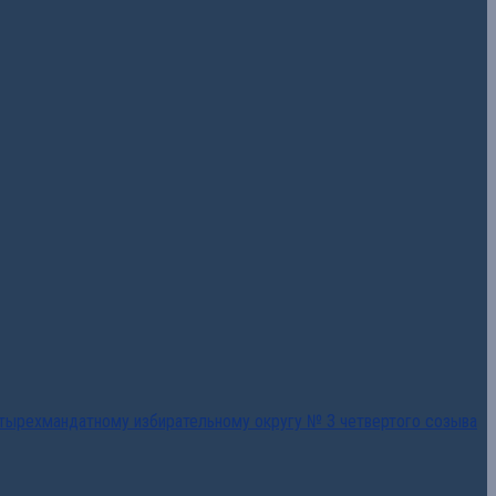
тырехмандатному избирательному округу № 3 четвертого созыва