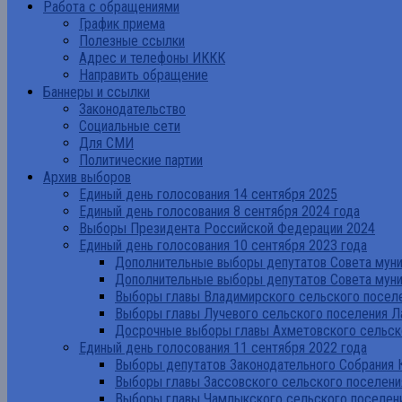
Работа с обращениями
График приема
Полезные ссылки
Адрес и телефоны ИККК
Направить обращение
Баннеры и ссылки
Законодательство
Социальные сети
Для СМИ
Политические партии
Архив выборов
Единый день голосования 14 сентября 2025
Единый день голосования 8 сентября 2024 года
Выборы Президента Российской Федерации 2024
Единый день голосования 10 сентября 2023 года
Дополнительные выборы депутатов Совета муниц
Дополнительные выборы депутатов Совета муни
Выборы главы Владимирского сельского поселе
Выборы главы Лучевого сельского поселения Л
Досрочные выборы главы Ахметовского сельско
Единый день голосования 11 сентября 2022 года
Выборы депутатов Законодательного Собрания 
Выборы главы Зассовского сельского поселени
Выборы главы Чамлыкского сельского поселени