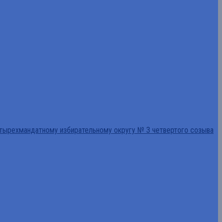
тырехмандатному избирательному округу № 3 четвертого созыва