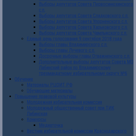
Выборы депутатов Совета Первосинюхинского
с.п.
Выборы депутатов Совета Сладковского с.п.
Выборы депутатов Совета Упорненского с.п.
Выборы депутатов Совета Харьковского с.п.
Выборы депутатов Совета Чамлыкского с.п.
Единый день голосования 9 сентября 2018 года
Выборы главы Владимирского с.п.
Выборы главы Лучевого с.п.
Досрочные выборы главы Отважненского с.п.
Дополнительные выборы депутатов Совета МО
Лабинский район по Владимирскому
трехмандатному избирательному округу №6
Обучение
Материалы РЦОИТ РФ
Обучающие материалы
Повышение правовой культуры
Молодежная избирательная комиссия
Молодежный общественный совет при ТИК
Лабинская
Конкурсы
Медиаточка
Вестник избирательной комиссии Краснодарского