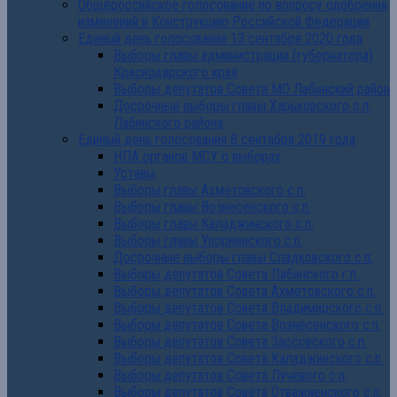
Общероссийское голосование по вопросу одобрения
изменений в Конструкцию Российской Федерации
Единый день голосования 13 сентября 2020 года
Выборы главы администрации (губернатора)
Краснодарского края
Выборы депутатов Совета МО Лабинский район
Досрочные выборы главы Харьковского с.п.
Лабинского района
Единый день голосования 8 сентября 2019 года
НПА органов МСУ о выборах
Уставы
Выборы главы Ахметовского с.п.
Выборы главы Вознесенского с.п.
Выборы главы Каладжинского с.п.
Выборы главы Упорненского с.п.
Досрочные выборы главы Сладковского с.п.
Выборы депутатов Совета Лабинского г.п.
Выборы депутатов Совета Ахметовского с.п.
Выборы депутатов Совета Владимирского с.п.
Выборы депутатов Совета Вознесенского с.п.
Выборы депутатов Совета Зассовского с.п.
Выборы депутатов Совета Каладжинского с.п.
Выборы депутатов Совета Лучевого с.п.
Выборы депутатов Совета Отважненского с.п.