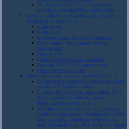
Досрочные выборы главы Отважненского
сельского поселения Лабинского района
Окружная избирательная комиссия одномандатного
избирательного округа №12
Избирателям
Кандидатам
Информационное обеспечение выборов
Поступление и расходование средств
кандидатами
Решения ОИК
График работы ОИК и горячая линия
Перечень ТИК (УИК) входящих в округ
Взаимодействие со СМИ
Единый день голосования 19 сентября 2021 года
Выборы главы Первосинюхинского сельского
поселения Лабинского района
Выборы депутатов в Государственную Думу
Федерального Собрания Российской
Федерации восьмого созыва
Дополнительные выборы депутатов Совета
Лабинского городского поселения Лабинского
района по Лабинскому четырехмандатному
избирательному округу № 3 четвертого созыва