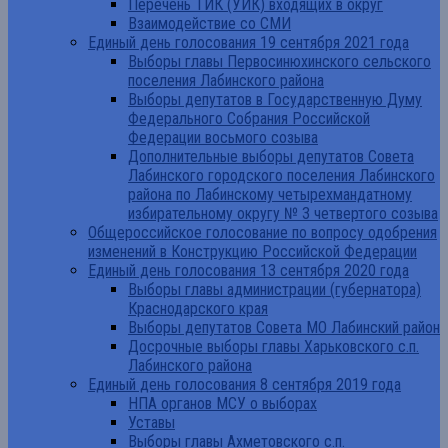
Перечень ТИК (УИК) входящих в округ
Взаимодействие со СМИ
Единый день голосования 19 сентября 2021 года
Выборы главы Первосинюхинского сельского
поселения Лабинского района
Выборы депутатов в Государственную Думу
Федерального Собрания Российской
Федерации восьмого созыва
Дополнительные выборы депутатов Совета
Лабинского городского поселения Лабинского
района по Лабинскому четырехмандатному
избирательному округу № 3 четвертого созыва
Общероссийское голосование по вопросу одобрения
изменений в Конструкцию Российской Федерации
Единый день голосования 13 сентября 2020 года
Выборы главы администрации (губернатора)
Краснодарского края
Выборы депутатов Совета МО Лабинский район
Досрочные выборы главы Харьковского с.п.
Лабинского района
Единый день голосования 8 сентября 2019 года
НПА органов МСУ о выборах
Уставы
Выборы главы Ахметовского с.п.