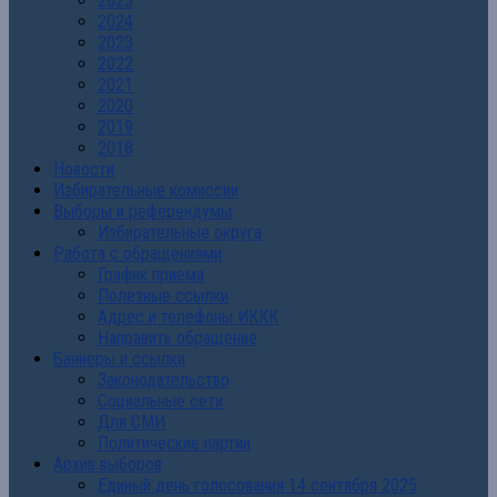
2025
2024
2023
2022
2021
2020
2019
2018
Новости
Избирательные комиссии
Выборы и референдумы
Избирательные округа
Работа с обращениями
График приема
Полезные ссылки
Адрес и телефоны ИККК
Направить обращение
Баннеры и ссылки
Законодательство
Социальные сети
Для СМИ
Политические партии
Архив выборов
Единый день голосования 14 сентября 2025