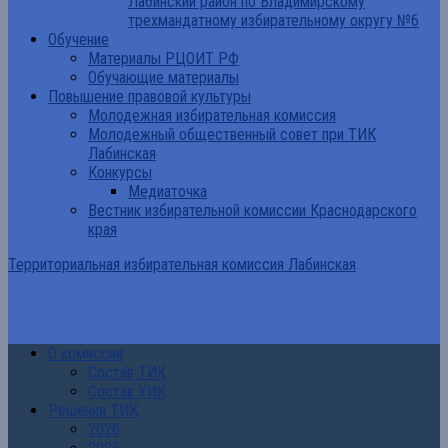
Лабинский район по Владимирскому
трехмандатному избирательному округу №6
Обучение
Материалы РЦОИТ РФ
Обучающие материалы
Повышение правовой культуры
Молодежная избирательная комиссия
Молодежный общественный совет при ТИК
Лабинская
Конкурсы
Медиаточка
Вестник избирательной комиссии Краснодарского
края
Территориальная избирательная комиссия Лабинская
О комиссии
Состав ТИК
Состав УИК
Решения ТИК
2026