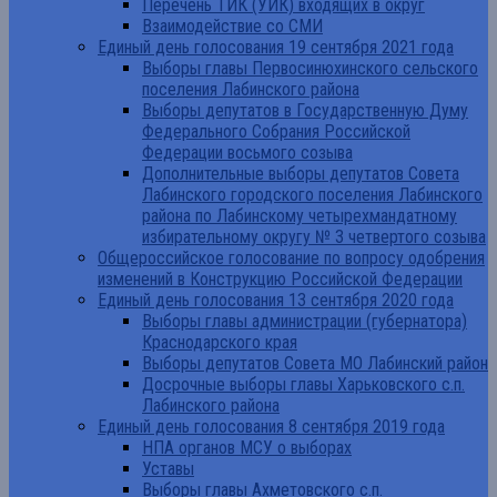
Перечень ТИК (УИК) входящих в округ
Взаимодействие со СМИ
Единый день голосования 19 сентября 2021 года
Выборы главы Первосинюхинского сельского
поселения Лабинского района
Выборы депутатов в Государственную Думу
Федерального Собрания Российской
Федерации восьмого созыва
Дополнительные выборы депутатов Совета
Лабинского городского поселения Лабинского
района по Лабинскому четырехмандатному
избирательному округу № 3 четвертого созыва
Общероссийское голосование по вопросу одобрения
изменений в Конструкцию Российской Федерации
Единый день голосования 13 сентября 2020 года
Выборы главы администрации (губернатора)
Краснодарского края
Выборы депутатов Совета МО Лабинский район
Досрочные выборы главы Харьковского с.п.
Лабинского района
Единый день голосования 8 сентября 2019 года
НПА органов МСУ о выборах
Уставы
Выборы главы Ахметовского с.п.