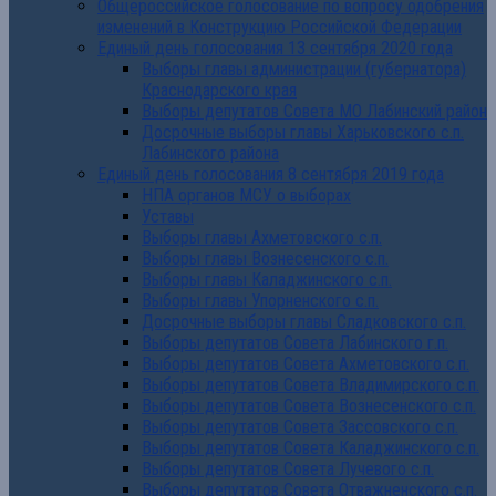
Общероссийское голосование по вопросу одобрения
изменений в Конструкцию Российской Федерации
Единый день голосования 13 сентября 2020 года
Выборы главы администрации (губернатора)
Краснодарского края
Выборы депутатов Совета МО Лабинский район
Досрочные выборы главы Харьковского с.п.
Лабинского района
Единый день голосования 8 сентября 2019 года
НПА органов МСУ о выборах
Уставы
Выборы главы Ахметовского с.п.
Выборы главы Вознесенского с.п.
Выборы главы Каладжинского с.п.
Выборы главы Упорненского с.п.
Досрочные выборы главы Сладковского с.п.
Выборы депутатов Совета Лабинского г.п.
Выборы депутатов Совета Ахметовского с.п.
Выборы депутатов Совета Владимирского с.п.
Выборы депутатов Совета Вознесенского с.п.
Выборы депутатов Совета Зассовского с.п.
Выборы депутатов Совета Каладжинского с.п.
Выборы депутатов Совета Лучевого с.п.
Выборы депутатов Совета Отважненского с.п.