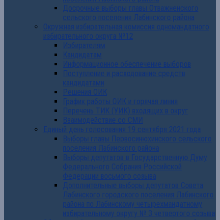
Досрочные выборы главы Отважненского
сельского поселения Лабинского района
Окружная избирательная комиссия одномандатного
избирательного округа №12
Избирателям
Кандидатам
Информационное обеспечение выборов
Поступление и расходование средств
кандидатами
Решения ОИК
График работы ОИК и горячая линия
Перечень ТИК (УИК) входящих в округ
Взаимодействие со СМИ
Единый день голосования 19 сентября 2021 года
Выборы главы Первосинюхинского сельского
поселения Лабинского района
Выборы депутатов в Государственную Думу
Федерального Собрания Российской
Федерации восьмого созыва
Дополнительные выборы депутатов Совета
Лабинского городского поселения Лабинского
района по Лабинскому четырехмандатному
избирательному округу № 3 четвертого созыва