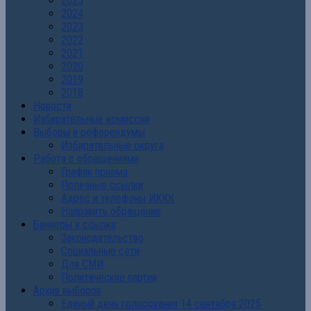
2025
2024
2023
2022
2021
2020
2019
2018
Новости
Избирательные комиссии
Выборы и референдумы
Избирательные округа
Работа с обращениями
График приема
Полезные ссылки
Адрес и телефоны ИККК
Направить обращение
Баннеры и ссылки
Законодательство
Социальные сети
Для СМИ
Политические партии
Архив выборов
Единый день голосования 14 сентября 2025