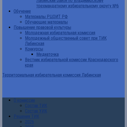
Лабинский район по Владимирскому
трехмандатному избирательному округу №6
Обучение
Материалы РЦОИТ РФ
Обучающие материалы
Повышение правовой культуры
Молодежная избирательная комиссия
Молодежный общественный совет при ТИК
Лабинская
Конкурсы
Медиаточка
Вестник избирательной комиссии Краснодарского
края
Территориальная избирательная комиссия Лабинская
О комиссии
Состав ТИК
Состав УИК
Решения ТИК
2026