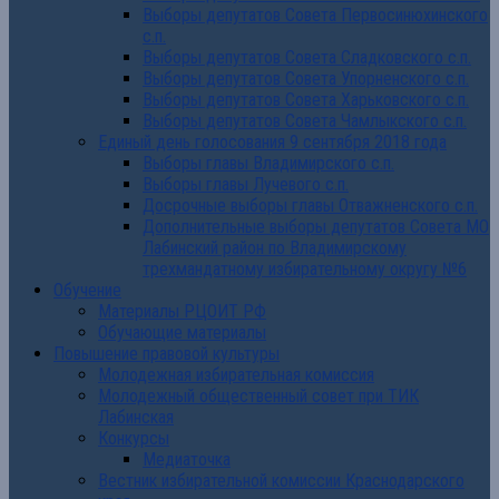
Выборы депутатов Совета Первосинюхинского
с.п.
Выборы депутатов Совета Сладковского с.п.
Выборы депутатов Совета Упорненского с.п.
Выборы депутатов Совета Харьковского с.п.
Выборы депутатов Совета Чамлыкского с.п.
Единый день голосования 9 сентября 2018 года
Выборы главы Владимирского с.п.
Выборы главы Лучевого с.п.
Досрочные выборы главы Отважненского с.п.
Дополнительные выборы депутатов Совета МО
Лабинский район по Владимирскому
трехмандатному избирательному округу №6
Обучение
Материалы РЦОИТ РФ
Обучающие материалы
Повышение правовой культуры
Молодежная избирательная комиссия
Молодежный общественный совет при ТИК
Лабинская
Конкурсы
Медиаточка
Вестник избирательной комиссии Краснодарского