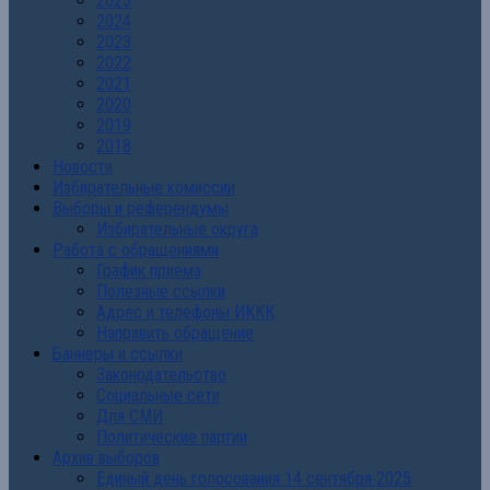
2025
2024
2023
2022
2021
2020
2019
2018
Новости
Избирательные комиссии
Выборы и референдумы
Избирательные округа
Работа с обращениями
График приема
Полезные ссылки
Адрес и телефоны ИККК
Направить обращение
Баннеры и ссылки
Законодательство
Социальные сети
Для СМИ
Политические партии
Архив выборов
Единый день голосования 14 сентября 2025