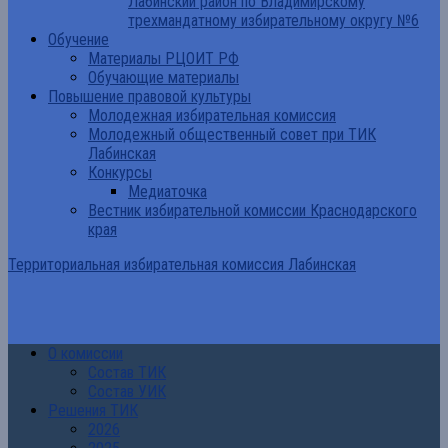
Лабинский район по Владимирскому
трехмандатному избирательному округу №6
Обучение
Материалы РЦОИТ РФ
Обучающие материалы
Повышение правовой культуры
Молодежная избирательная комиссия
Молодежный общественный совет при ТИК
Лабинская
Конкурсы
Медиаточка
Вестник избирательной комиссии Краснодарского
края
Территориальная избирательная комиссия Лабинская
О комиссии
Состав ТИК
Состав УИК
Решения ТИК
2026