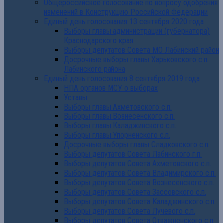
Общероссийское голосование по вопросу одобрения
изменений в Конструкцию Российской Федерации
Единый день голосования 13 сентября 2020 года
Выборы главы администрации (губернатора)
Краснодарского края
Выборы депутатов Совета МО Лабинский район
Досрочные выборы главы Харьковского с.п.
Лабинского района
Единый день голосования 8 сентября 2019 года
НПА органов МСУ о выборах
Уставы
Выборы главы Ахметовского с.п.
Выборы главы Вознесенского с.п.
Выборы главы Каладжинского с.п.
Выборы главы Упорненского с.п.
Досрочные выборы главы Сладковского с.п.
Выборы депутатов Совета Лабинского г.п.
Выборы депутатов Совета Ахметовского с.п.
Выборы депутатов Совета Владимирского с.п.
Выборы депутатов Совета Вознесенского с.п.
Выборы депутатов Совета Зассовского с.п.
Выборы депутатов Совета Каладжинского с.п.
Выборы депутатов Совета Лучевого с.п.
Выборы депутатов Совета Отважненского с.п.