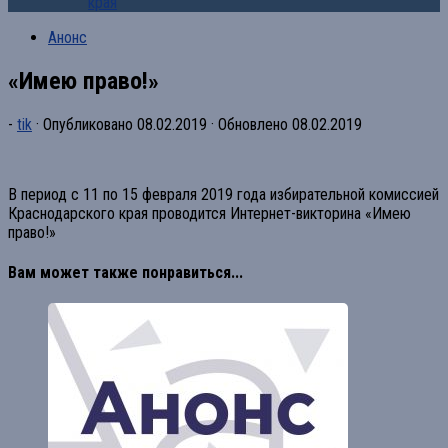
края
Анонс
«Имею право!»
-
tik
· Опубликовано
08.02.2019
· Обновлено
08.02.2019
В период с 11 по 15 февраля 2019 года избирательной комиссией
Краснодарского края проводится Интернет-викторина «Имею
право!»
Вам может также понравиться...