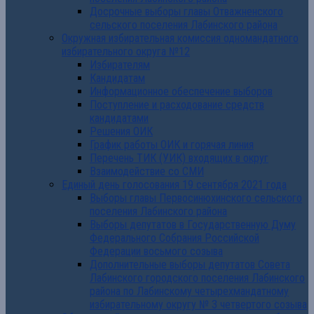
Досрочные выборы главы Отважненского
сельского поселения Лабинского района
Окружная избирательная комиссия одномандатного
избирательного округа №12
Избирателям
Кандидатам
Информационное обеспечение выборов
Поступление и расходование средств
кандидатами
Решения ОИК
График работы ОИК и горячая линия
Перечень ТИК (УИК) входящих в округ
Взаимодействие со СМИ
Единый день голосования 19 сентября 2021 года
Выборы главы Первосинюхинского сельского
поселения Лабинского района
Выборы депутатов в Государственную Думу
Федерального Собрания Российской
Федерации восьмого созыва
Дополнительные выборы депутатов Совета
Лабинского городского поселения Лабинского
района по Лабинскому четырехмандатному
избирательному округу № 3 четвертого созыва