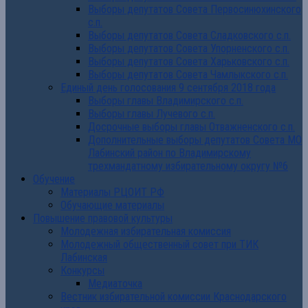
Выборы депутатов Совета Первосинюхинского
с.п.
Выборы депутатов Совета Сладковского с.п.
Выборы депутатов Совета Упорненского с.п.
Выборы депутатов Совета Харьковского с.п.
Выборы депутатов Совета Чамлыкского с.п.
Единый день голосования 9 сентября 2018 года
Выборы главы Владимирского с.п.
Выборы главы Лучевого с.п.
Досрочные выборы главы Отважненского с.п.
Дополнительные выборы депутатов Совета МО
Лабинский район по Владимирскому
трехмандатному избирательному округу №6
Обучение
Материалы РЦОИТ РФ
Обучающие материалы
Повышение правовой культуры
Молодежная избирательная комиссия
Молодежный общественный совет при ТИК
Лабинская
Конкурсы
Медиаточка
Вестник избирательной комиссии Краснодарского