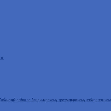
.п.
абинский район по Владимирскому трехмандатному избирательном