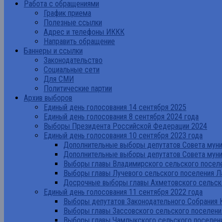
Работа с обращениями
График приема
Полезные ссылки
Адрес и телефоны ИККК
Направить обращение
Баннеры и ссылки
Законодательство
Социальные сети
Для СМИ
Политические партии
Архив выборов
Единый день голосования 14 сентября 2025
Единый день голосования 8 сентября 2024 года
Выборы Президента Российской Федерации 2024
Единый день голосования 10 сентября 2023 года
Дополнительные выборы депутатов Совета муниц
Дополнительные выборы депутатов Совета муни
Выборы главы Владимирского сельского поселе
Выборы главы Лучевого сельского поселения Л
Досрочные выборы главы Ахметовского сельско
Единый день голосования 11 сентября 2022 года
Выборы депутатов Законодательного Собрания 
Выборы главы Зассовского сельского поселени
Выборы главы Чамлыкского сельского поселени