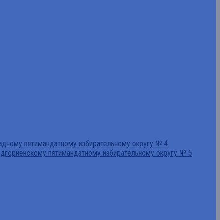
падному пятимандатному избирательному округу № 4
едгорненскому пятимандатному избирательному округу № 5