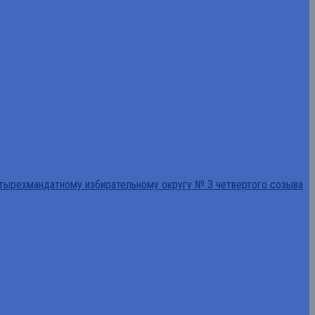
тырехмандатному избирательному округу № 3 четвертого созыва