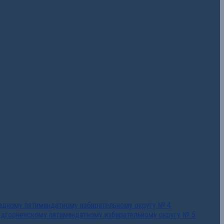
падному пятимандатному избирательному округу № 4
едгорненскому пятимандатному избирательному округу № 5