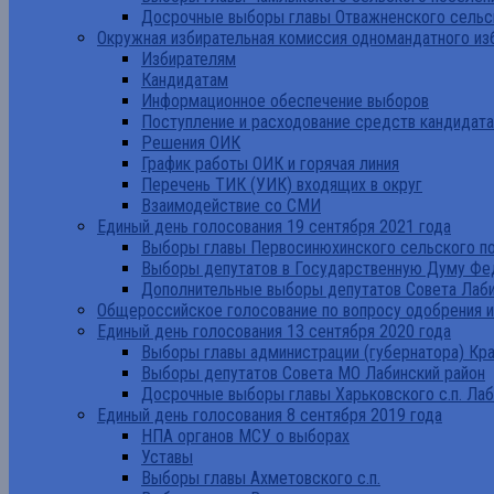
Досрочные выборы главы Отважненского сельск
Окружная избирательная комиссия одномандатного из
Избирателям
Кандидатам
Информационное обеспечение выборов
Поступление и расходование средств кандидат
Решения ОИК
График работы ОИК и горячая линия
Перечень ТИК (УИК) входящих в округ
Взаимодействие со СМИ
Единый день голосования 19 сентября 2021 года
Выборы главы Первосинюхинского сельского по
Выборы депутатов в Государственную Думу Фе
Дополнительные выборы депутатов Совета Лаби
Общероссийское голосование по вопросу одобрения 
Единый день голосования 13 сентября 2020 года
Выборы главы администрации (губернатора) Кр
Выборы депутатов Совета МО Лабинский район
Досрочные выборы главы Харьковского с.п. Лаб
Единый день голосования 8 сентября 2019 года
НПА органов МСУ о выборах
Уставы
Выборы главы Ахметовского с.п.