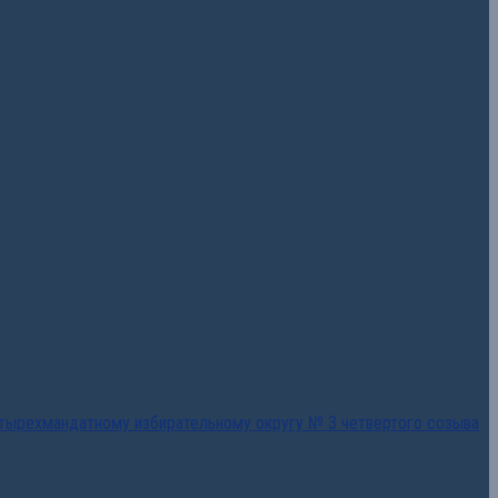
тырехмандатному избирательному округу № 3 четвертого созыва