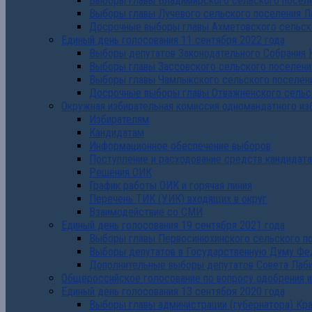
Выборы главы Владимирского сельского поселе
Выборы главы Лучевого сельского поселения Л
Досрочные выборы главы Ахметовского сельско
Единый день голосования 11 сентября 2022 года
Выборы депутатов Законодательного Собрания 
Выборы главы Зассовского сельского поселени
Выборы главы Чамлыкского сельского поселени
Досрочные выборы главы Отважненского сельск
Окружная избирательная комиссия одномандатного из
Избирателям
Кандидатам
Информационное обеспечение выборов
Поступление и расходование средств кандидат
Решения ОИК
График работы ОИК и горячая линия
Перечень ТИК (УИК) входящих в округ
Взаимодействие со СМИ
Единый день голосования 19 сентября 2021 года
Выборы главы Первосинюхинского сельского по
Выборы депутатов в Государственную Думу Фе
Дополнительные выборы депутатов Совета Лаби
Общероссийское голосование по вопросу одобрения 
Единый день голосования 13 сентября 2020 года
Выборы главы администрации (губернатора) Кр