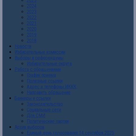
2025
2024
2023
2022
2021
2020
2019
2018
Новости
Избирательные комиссии
Выборы и референдумы
Избирательные округа
Работа с обращениями
График приема
Полезные ссылки
Адрес и телефоны ИККК
Направить обращение
Баннеры и ссылки
Законодательство
Социальные сети
Для СМИ
Политические партии
Архив выборов
Единый день голосования 14 сентября 2025