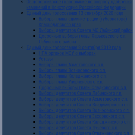
Общероссийское голосование по вопросу одобрения
изменений в Конструкцию Российской Федерации
Единый день голосования 13 сентября 2020 года
Выборы главы администрации (губернатора)
Краснодарского края
Выборы депутатов Совета МО Лабинский район
Досрочные выборы главы Харьковского с.п.
Лабинского района
Единый день голосования 8 сентября 2019 года
НПА органов МСУ о выборах
Уставы
Выборы главы Ахметовского с.п.
Выборы главы Вознесенского с.п.
Выборы главы Каладжинского с.п.
Выборы главы Упорненского с.п.
Досрочные выборы главы Сладковского с.п.
Выборы депутатов Совета Лабинского г.п.
Выборы депутатов Совета Ахметовского с.п.
Выборы депутатов Совета Владимирского с.п.
Выборы депутатов Совета Вознесенского с.п.
Выборы депутатов Совета Зассовского с.п.
Выборы депутатов Совета Каладжинского с.п.
Выборы депутатов Совета Лучевого с.п.
Выборы депутатов Совета Отважненского с.п.