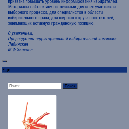
призвана повышать уровень информирования избирателей.
Материалы сайта станут полезными для всех участников
выборного процесса, для специалистов в области
избирательного права, для широкого круга посетителей,
занимающих активную гражданскую позицию.
С уважением,
Председатель территориальной избирательной комиссии
Лабинская
М.Ф.Зинкова
Ещё
Найти: