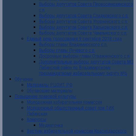
Выборы депутатов Совета Первосинюхинского
с.п.
Выборы депутатов Совета Сладковского с.п.
Выборы депутатов Совета Упорненского с.п.
Выборы депутатов Совета Харьковского с.п.
Выборы депутатов Совета Чамлыкского с.п.
Единый день голосования 9 сентября 2018 года
Выборы главы Владимирского с.п.
Выборы главы Лучевого с.п.
Досрочные выборы главы Отважненского с.п.
Дополнительные выборы депутатов Совета МО
Лабинский район по Владимирскому
трехмандатному избирательному округу №6
Обучение
Материалы РЦОИТ РФ
Обучающие материалы
Повышение правовой культуры
Молодежная избирательная комиссия
Молодежный общественный совет при ТИК
Лабинская
Конкурсы
Медиаточка
Вестник избирательной комиссии Краснодарского