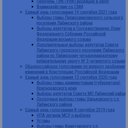
Перечень ТИК (УИК) входящих в округ
Взаимодействие со СМИ
Единый день голосования 19 сентября 2021 года
Выборы главы Первосинюхинского сельского
поселения Лабинского района
Выборы депутатов в Государственную Думу
Федерального Собрания Российской
Федерации восьмого созыва
Дополнительные выборы депутатов Совета
Лабинского городского поселения Лабинского
района по Лабинскому четырехмандатному
избирательному округу № 3 четвертого созыва
Общероссийское голосование по вопросу одобрения
изменений в Конструкцию Российской Федерации
Единый день голосования 13 сентября 2020 года
Выборы главы администрации (губернатора)
Краснодарского края
Выборы депутатов Совета МО Лабинский район
Досрочные выборы главы Харьковского с.п.
Лабинского района
Единый день голосования 8 сентября 2019 года
НПА органов МСУ о выборах
Уставы
Выборы главы Ахметовского с.п.