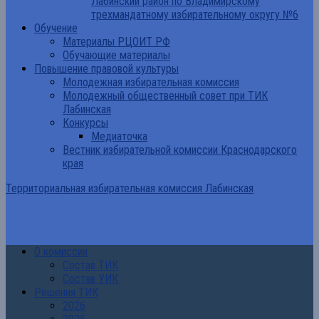
Лабинский район по Владимирскому
трехмандатному избирательному округу №6
Обучение
Материалы РЦОИТ РФ
Обучающие материалы
Повышение правовой культуры
Молодежная избирательная комиссия
Молодежный общественный совет при ТИК
Лабинская
Конкурсы
Медиаточка
Вестник избирательной комиссии Краснодарского
края
Территориальная избирательная комиссия Лабинская
О комиссии
Состав ТИК
Состав УИК
Решения ТИК
2026