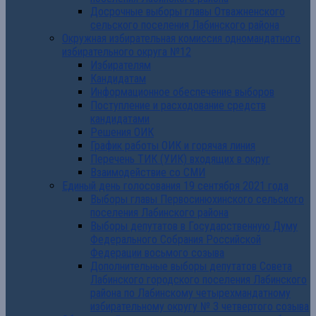
Досрочные выборы главы Отважненского
сельского поселения Лабинского района
Окружная избирательная комиссия одномандатного
избирательного округа №12
Избирателям
Кандидатам
Информационное обеспечение выборов
Поступление и расходование средств
кандидатами
Решения ОИК
График работы ОИК и горячая линия
Перечень ТИК (УИК) входящих в округ
Взаимодействие со СМИ
Единый день голосования 19 сентября 2021 года
Выборы главы Первосинюхинского сельского
поселения Лабинского района
Выборы депутатов в Государственную Думу
Федерального Собрания Российской
Федерации восьмого созыва
Дополнительные выборы депутатов Совета
Лабинского городского поселения Лабинского
района по Лабинскому четырехмандатному
избирательному округу № 3 четвертого созыва